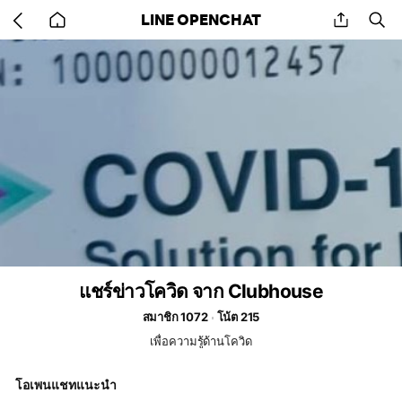
Go
share
se
LINE OPENCHAT
back
to
home
แชร์ข่าวโควิด จาก Clubhouse
สมาชิก 1072
โน้ต 215
เพื่อความรู้ด้านโควิด
โอเพนแชทแนะนำ