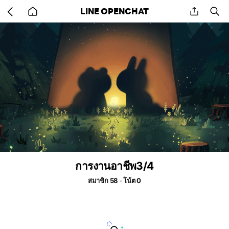
Go
share
se
LINE OPENCHAT
back
to
home
การงานอาชีพ3/4
สมาชิก 58
โน้ต 0