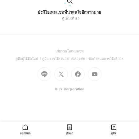
ยังมีโอเพนแชทที่น่าสนใจอีกมากมาย
ดูเพิ่มเติม
(Open
เกี่ยวกับโอเพนแชท
in
(Open
(Open
(Open
คู่มือผู้ใช้มือใหม่
คู่มือการใช้งานอย่างปลอดภัย
ข้อกำหนดการใช้บริการ
a
in
in
in
Go
Go
Go
new
Go
a
a
a
to
to
to
window)
to
new
new
new
Line
X
Facebook
Youtube
window)
window)
window)
(Open
(Open
(Open
(Open
© LY Corporation
in
in
in
in
a
a
a
a
new
new
new
new
window)
window)
window)
window)
หน้าหลัก
ค้นหา
คู่มือ