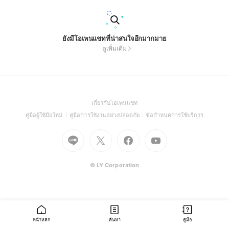
ยังมีโอเพนแชทที่น่าสนใจอีกมากมาย
ดูเพิ่มเติม
(Open
เกี่ยวกับโอเพนแชท
in
(Open
(Open
(Open
คู่มือผู้ใช้มือใหม่
คู่มือการใช้งานอย่างปลอดภัย
ข้อกำหนดการใช้บริการ
a
in
in
in
Go
Go
Go
new
Go
a
a
a
to
to
to
window)
to
new
new
new
Line
X
Facebook
Youtube
window)
window)
window)
(Open
(Open
(Open
(Open
© LY Corporation
in
in
in
in
a
a
a
a
new
new
new
new
window)
window)
window)
window)
หน้าหลัก
ค้นหา
คู่มือ