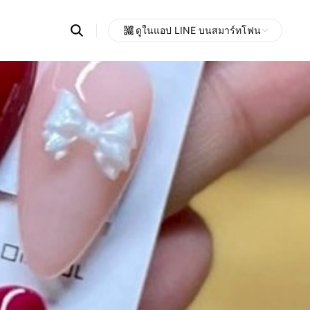
Search
ดูในแอป LINE บนสมาร์ทโฟน
OpenChats
Open
or
search
messages
area