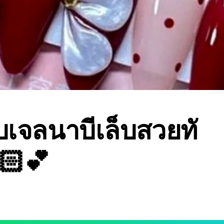
็บเจลนาบีเล็บสวยทั
🏻💕