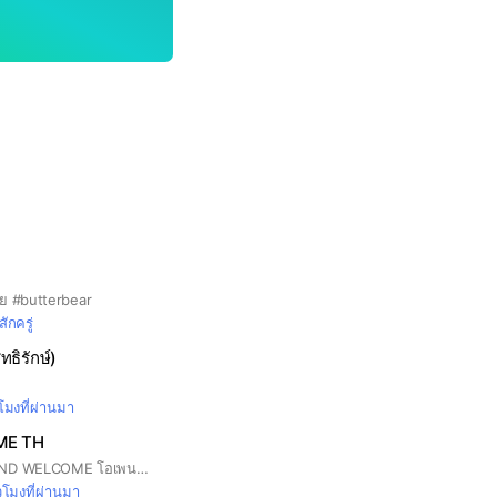
นย #butterbear
สักครู่
ุทธิรักษ์)
วโมงที่ผ่านมา
ME TH
TREASURE THAILAND WELCOME โอเพนแชทสำหรับด้อมเด็กสมบัติ(ทึเม) ❗เข้ามาแล้วตั้งชื่อ / อิโมจิเมน ❗ #HYUNSUK #JIHOON #YOSHI #JUNKYU #MASHIHO #JAEHYUK #ASAHI #YEDAM #DOYOUNG #HARUTO#JEONGWOO#JUNGHWAN#เทรเชอร์
่วโมงที่ผ่านมา