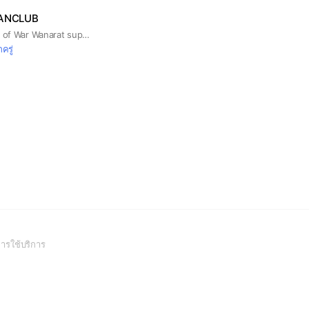
ANCLUB
1st Official Fanbase of War Wanarat support @warwanarat
กครู่
(Open
ารใช้บริการ
in
a
new
window)