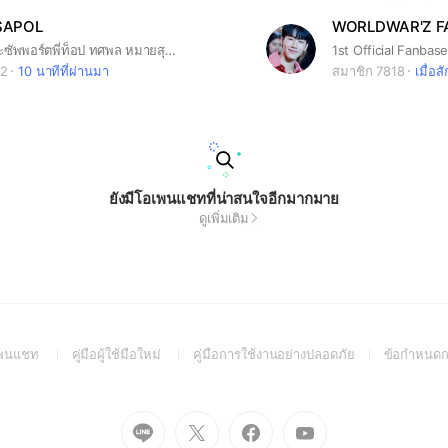
SAPOL
WORLDWAR'Z F
กลุ่มคนรักและซัพพอร์ตพี่ท็อป ทศพล หมายสุข#ด้อมต้มเล้งของพี่ท็อป
62
10 นาทีที่ผ่านมา
สมาชิก 7818
เมื่อสั
ยังมีโอเพนแชทที่น่าสนใจอีกมากมาย
ดูเพิ่มเติม
(Open
(Open
(Open
อเพนแชท
คู่มือผู้ใช้มือใหม่
คู่มือการใช้งานอย่างปลอดภัย
ข้อกำหนดก
in
in
in
a
a
a
new
new
new
Go
Go
Go
Go
window)
window)
window)
to
to
to
to