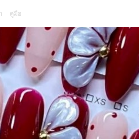
า
คู่มือ