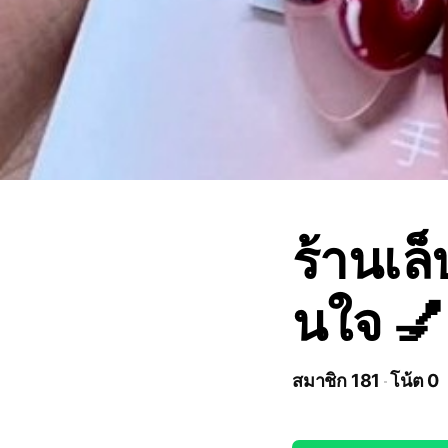
ร้านเล
นใจ 💅
สมาชิก 181
โน้ต 0