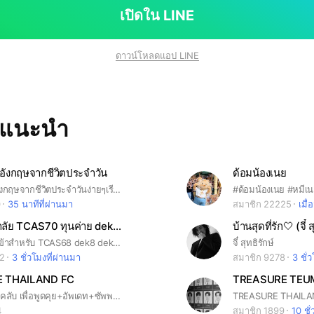
เปิดใน LINE
ดาวน์โหลดแอป LINE
ทแนะนำ
าอังกฤษจากชีวิตประจำวัน
ด้อมน้องเนย
เรียนรู้ภาษาอังกฤษจากชีวิตประจำวันง่ายๆเรียนรู้ไปด้วยกัน ฝึกคุยภาษาอังกฤษใครเจอคำศัพท์ประโยคในชีวิตประจำวันมาแชร์กัน
#ด้อมน้องเนย #หมีเ
0
35 นาทีที่ผ่านมา
สมาชิก 22225
เมื่อ
สอบเข้ามหาลัย TCAS70 ทุนค่าย dek70
บ้านสุดที่รัก🤍 (จี๋ ส
รวมข่าวสอบเข้าสำหรับ TCAS68 dek8 dek69 รับตรง ทุน ค่าย
จี๋ สุทธิรักษ์
12
3 ชั่วโมงที่ผ่านมา
สมาชิก 9278
3 ชั่
 THAILAND FC
TREASURE TEU
สร้างโดยแฟนคลับ เพื่อพูดคุย+อัพเดท+ซัพพอร์ทน้องๆ โปรดอ่านโน้ตปักหมุดด้วยจ้า
4
สมาชิก 1899
10 ชั