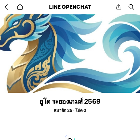
Go
share
se
LINE OPENCHAT
back
to
home
ยูโด ระยองเกมส์ 2569
สมาชิก 25
โน้ต 0