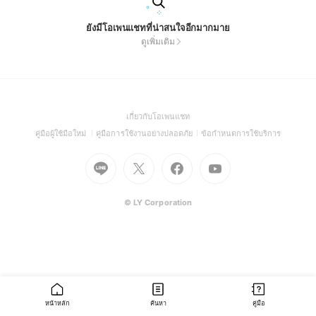
ยังมีโอเพนแชทที่น่าสนใจอีกมากมาย
ดูเพิ่มเติม
(Open
เกี่ยวกับโอเพนแชท
in
(Open
(Open
(Open
คู่มือผู้ใช้มือใหม่
คู่มือการใช้งานอย่างปลอดภัย
ข้อกำหนดการใช้บริการ
a
in
in
in
Go
Go
Go
new
Go
a
a
a
to
to
to
window)
to
new
new
new
Line
X
Facebook
Youtube
window)
window)
window)
(Open
(Open
(Open
(Open
© LY Corporation
in
in
in
in
a
a
a
a
new
new
new
new
window)
window)
window)
window)
หน้าหลัก
ค้นหา
คู่มือ