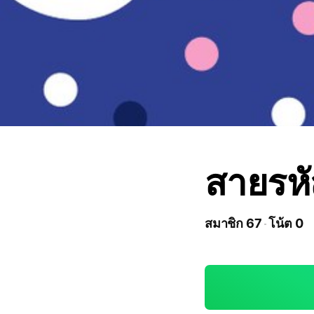
สายรหั
สมาชิก 67
โน้ต 0