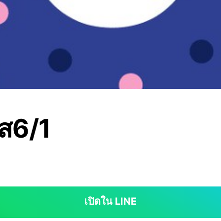
ส6/1
เปิดใน LINE