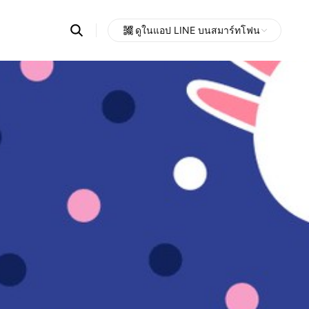
Search
ดูในแอป LINE บนสมาร์ทโฟน
OpenChats
Open
or
search
messages
area