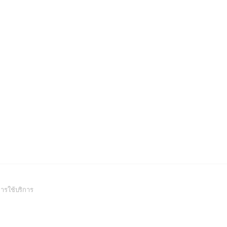
(Open
ารใช้บริการ
in
a
new