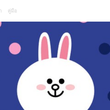
า
คู่มือ