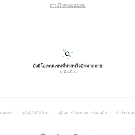
ดาวน์โหลดแอป LINE
ยังมีโอเพนแชทที่น่าสนใจอีกมากมาย
ดูเพิ่มเติม
(Open
(Open
(Open
อเพนแชท
คู่มือผู้ใช้มือใหม่
คู่มือการใช้งานอย่างปลอดภัย
ข้อกำหนดก
in
in
in
a
a
a
new
new
new
Go
Go
Go
Go