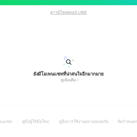
ดาวน์โหลดแอป LINE
ยังมีโอเพนแชทที่น่าสนใจอีกมากมาย
ดูเพิ่มเติม
(Open
(Open
(Open
อเพนแชท
คู่มือผู้ใช้มือใหม่
คู่มือการใช้งานอย่างปลอดภัย
ข้อกำหนดก
in
in
in
a
a
a