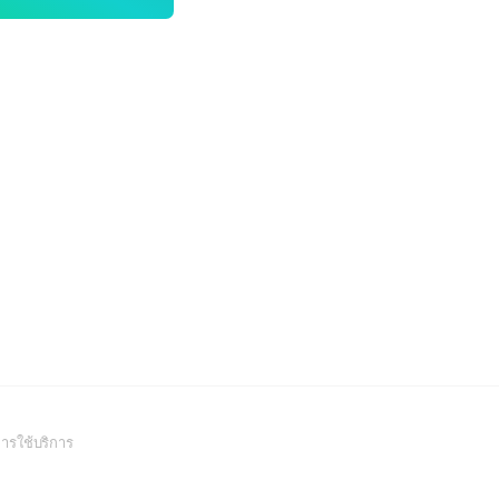
(Open
ารใช้บริการ
in
a