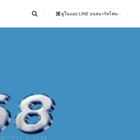
Search
ดูในแอป LINE บนสมาร์ทโฟน
OpenChats
Open
or
search
messages
area