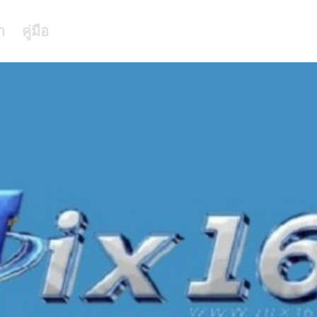
า
คู่มือ