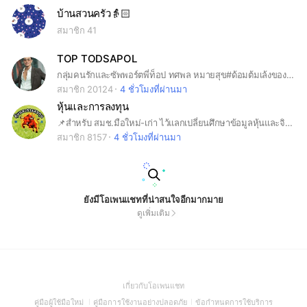
บ้านสวนครัว👵🏻
สมาชิก 41
TOP TODSAPOL
กลุ่มคนรักและซัพพอร์ตพี่ท็อป ทศพล หมายสุข#ด้อมต้มเล้งของพี่ท็อป
สมาชิก 20124
4 ชั่วโมงที่ผ่านมา
หุ้นและการลงทุน
📌สำหรับ สมช.มือใหม่-เก่า ไว้แลกเปลี่ยนศึกษาข้อมูลหุ้นและจิตวิทยาการลงทุน #Mindset #หุ้น #ipo #คริปโต #crypto #forex #ฟอเรก #กราฟ #เทรด #trade #มือใหม่ #รายใหญ่ #smartmoney #warant #DW #เดย์เทรด #หุ้นซิ่ง #ซิ่ง #daytrade #vi #hybrid #รันเทรนด์ #การบ้าน #tradingview #efin #รวมพล
สมาชิก 8157
4 ชั่วโมงที่ผ่านมา
ยังมีโอเพนแชทที่น่าสนใจอีกมากมาย
ดูเพิ่มเติม
(Open
เกี่ยวกับโอเพนแชท
in
(Open
(Open
(Open
คู่มือผู้ใช้มือใหม่
คู่มือการใช้งานอย่างปลอดภัย
ข้อกำหนดการใช้บริการ