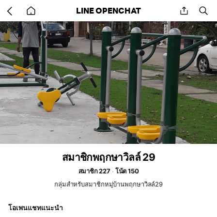
Go
share
se
LINE OPENCHAT
back
to
home
สมาชิกพฤกษาวิลล์ 29
สมาชิก 227
โน้ต 150
กลุ่มสำหรับสมาชิกหมู่บ้านพฤกษาวิลล์29
โอเพนแชทแนะนำ