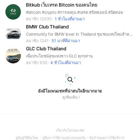
Bitkub เว็บเทรด Bitcoin ของคนไทย
#bitcoin #crypto #การลงทุน #เทรด #บิทคอยน์ #บิตคอย
สมาชิก 12535
1 ชั่วโมงที่ผ่านมา
BMW Club Thailand
Community for BMW lover in Thailand ชุมชนแห่งใหม่สำหรับท่านที่ชื่นชอบ BMW ทุกรุ่น ทุกปี ทุกโฉม ในประเทศไทย
สมาชิก 1241
51 นาทีที่ผ่านมา
GLC Club Thailand
เพื่อประโยชน์สุขแห่งชาว GLC ทุกๆท่าน
สมาชิก 630
4 ชั่วโมงที่ผ่านมา
ยังมีโอเพนแชทที่น่าสนใจอีกมากมาย
ดูเพิ่มเติม
(Open
เกี่ยวกับโอเพนแชท
in
(Open
(Open
(Open
คู่มือผู้ใช้มือใหม่
คู่มือการใช้งานอย่างปลอดภัย
ข้อกำหนดการใช้บริการ