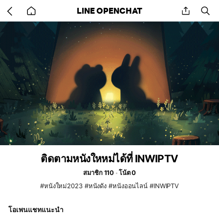
Go
share
se
LINE OPENCHAT
back
to
home
ติดตามหนังใหหม่ได้ที่ INWIPTV
สมาชิก 110
โน้ต 0
#หนังใหม่2023 #หนังดัง #หนังออนไลน์ #INWIPTV
โอเพนแชทแนะนำ