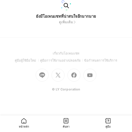
ยังมีโอเพนแชทที่น่าสนใจอีกมากมาย
ดูเพิ่มเติม
(Open
เกี่ยวกับโอเพนแชท
in
(Open
(Open
(Open
คู่มือผู้ใช้มือใหม่
คู่มือการใช้งานอย่างปลอดภัย
ข้อกำหนดการใช้บริการ
a
in
in
in
Go
Go
Go
new
Go
a
a
a
to
to
to
window)
to
new
new
new
Line
X
Facebook
Youtube
window)
window)
window)
(Open
(Open
(Open
(Open
© LY Corporation
in
in
in
in
a
a
a
a
new
new
new
new
window)
window)
window)
window)
หน้าหลัก
ค้นหา
คู่มือ