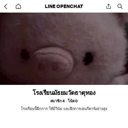
Go
share
se
LINE OPENCHAT
back
to
home
โรงเรียนมัธยมวัดธาตุทอง
สมาชิก 4
โน้ต 0
โรงเรียนนี้ฝึกการ ให้มีวินัย และฝึกการเล่นกีตาร์อย่างสูง