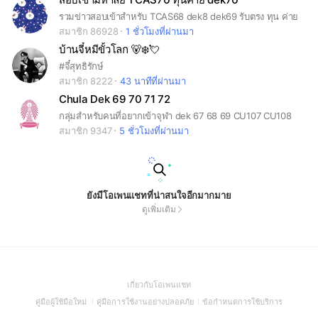
รวมข่าวสอบเข้าสำหรับ TCAS68 dek8 dek69 รับตรง ทุน ค่าย
สมาชิก 86928
1 ชั่วโมงที่ผ่านมา
บ้านจี๋หมีขั้วโลก 🐻‍❄️💘
#จี๋สุทธิรักษ์
สมาชิก 8222
43 นาทีที่ผ่านมา
Chula Dek 69 70 71 72
กลุ่มสำหรับคนที่อยากเข้าจุฬา dek 67 68 69 CU107 CU108
สมาชิก 9347
5 ชั่วโมงที่ผ่านมา
ยังมีโอเพนแชทที่น่าสนใจอีกมากมาย
ดูเพิ่มเติม
(Open
เกี่ยวกับโอเพนแชท
in
(Open
(Open
(Open
คู่มือผู้ใช้มือใหม่
คู่มือการใช้งานอย่างปลอดภัย
ข้อกำหนดการใช้บริการ
a
in
in
in