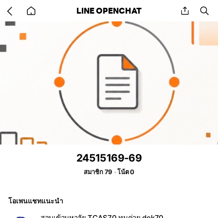
Go
share
se
LINE OPENCHAT
back
to
home
24515169-69
สมาชิก 79
โน้ต 0
โอเพนแชทแนะนำ
สอบเข้ามหาลัย TCAS70 ทุนค่าย dek70