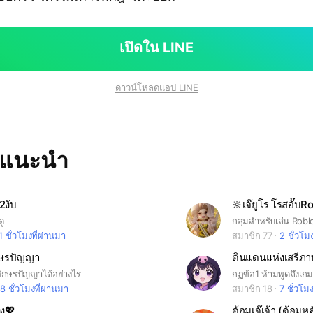
เปิดใน LINE
ดาวน์โหลดแอป LINE
ทแนะนำ
2งับ
🔆เจ๊ยูโร โรสอั๊บR
ดู
กลุ่มสำหรับเล่น Robl
1 ชั่วโมงที่ผ่านมา
สมาชิก 77
2 ชั่วโม
กษรปัญญา
ดินแดนแห่งเสรีภ
นอักษรปัญญาได้อย่างไร
8 ชั่วโมงที่ผ่านมา
สมาชิก 18
7 ชั่วโม
งง💖
ด้อมเจ๊เจ้า (ด้อมห