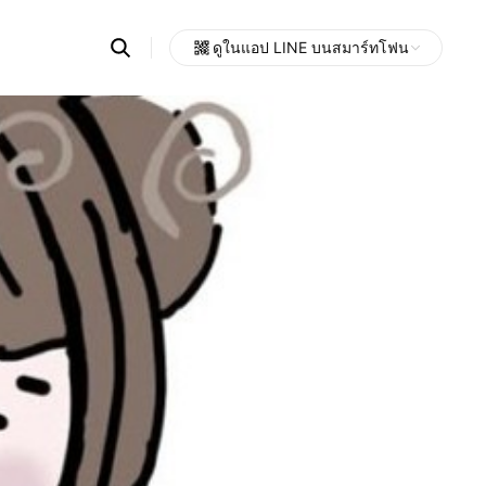
Search
ดูในแอป LINE บนสมาร์ทโฟน
OpenChats
Open
or
search
messages
area