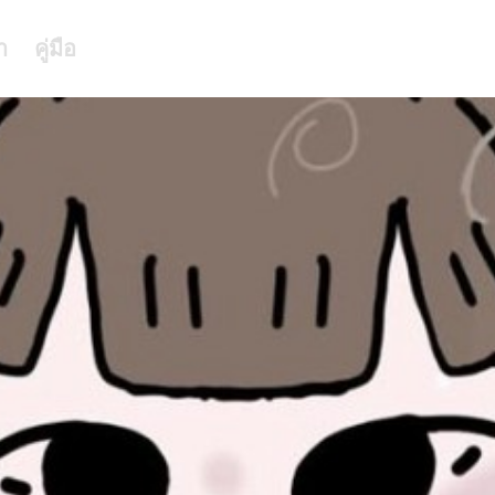
า
คู่มือ