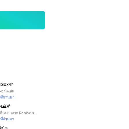
oblox🩷
ox นัดเล่น
งที่ผ่านมา
าพ⛰️🍂
กฏข้อ1 ห้ามพูดถึงเกมอื่นนอกจาก Roblox กฏข้อ2 ห้ามนินทาคนอื่น ทะเลาะวิวาท กฏข้อ3 จากข้อ2 ห้ามบูลลี่คนอื่นเช่น ดำ อ้วน กฏมีแค่นี้แหละ หวังว่าจะทำได้นะ
งที่ผ่านมา
ลัก)✨