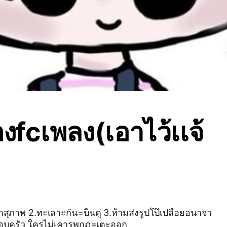
งfcเพลง(เอาไว้เเจ้
ำสุภาพ 2.ทะเลาะกัน=บินคู่ 3.ห้ามส่งรูปโป๊เปลือยอนาจา
รมา 4.อยู่กันเเบบครอบครัว ใครไม่เคารพกฎ=เตะออก