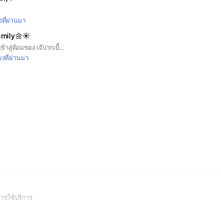
งที่ผ่านมา
Family🌼☀️
😊ยินดีต้อนรับทุกคน เข้าสู่ด้อมของ เจ๊ปากเบี้ยว 🫦คร่ะ📍กฏของกลุ่มนี้คือ📍1.ห้ามเกิดการทะเลาะวิวาตกัน🤬2.ห้ามส่งลิ้งอะไรก็ตามเกิน1ชม.⏰3.ไม่ว่าจะเกิดอะไรขึ้น เราทุกคนต้องช่วยกันแก้ไขปัญหา🤑4.ถ้าจะไลฟ์ทอร์กให้ทักมาหาเจ๊ หรือ จะทักไปในด้อมก็ได้😻5.ใครมีข้อเสนอชื่อ เรื่องละครสามารถ ทักมาในด้อมได้ คร่ะ🎥🎬 ใครฝ่าฝืนจะถูกเตะออกทันทีคร่ะ🫶🏻🙌🏻
มงที่ผ่านมา
(Open
ารใช้บริการ
in
a