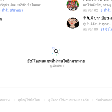
ดีค่า เค้าของขวัญน้า เป็นFCพี่ริต้า ชื่อในเกม: Klongkwan_kitcat ปล.ตอบคำถาทให้หมดไม่งั้นจะไม่ได้เข้านะคะ
เอาไว้แจ้งข้อมูลต่างๆ
 ชั่วโมงที่ผ่านมา
สมาชิก 62
3 ชั่วโม
💐🐈เจ๊ ปากเบี้ยว
ัก
สมาชิก 89
21 ชั่วโ
ยังมีโอเพนแชทที่น่าสนใจอีกมากมาย
ดูเพิ่มเติม
(Open
(Open
(Open
อเพนแชท
คู่มือผู้ใช้มือใหม่
คู่มือการใช้งานอย่างปลอดภัย
ข้อกำหนดก
in
in
in
a
a
a