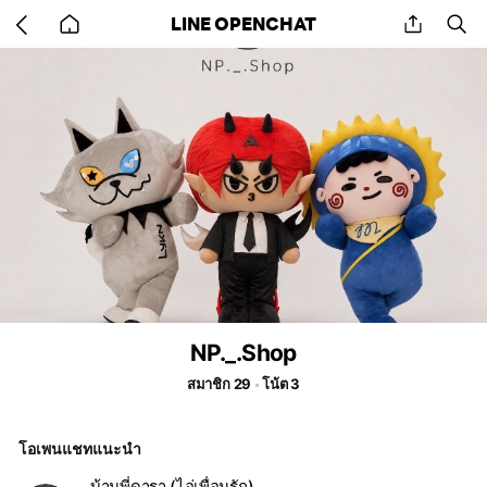
Go
share
se
LINE OPENCHAT
back
to
home
NP._.Shop
สมาชิก 29
โน้ต 3
โอเพนแชทแนะนำ
บ้านพี่ดารา (ไอ่เพื่อนรัก)