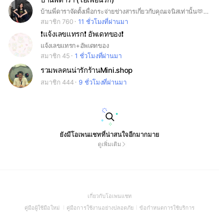
บ้านพี่ดาราจัดตั้งเพื่อกระจ่ายข่างสารเกี่ยวกับคุณเจนิสเท่านั้น🫶 คำขอเข้ากลุ่ม “ฉันคือไอ่เพื่อนรัก”
สมาชิก 760
11 ชั่วโมงที่ผ่านมา
❗️แจ้งเลขแทรก❗️ อัพเดทของ❗️
แจ้งเลขแทรก+อัพเดทของ
สมาชิก 45
1 ชั่วโมงที่ผ่านมา
รวมพลคนน่ารักร้านMini.shop
สมาชิก 444
9 ชั่วโมงที่ผ่านมา
ยังมีโอเพนแชทที่น่าสนใจอีกมากมาย
ดูเพิ่มเติม
(Open
เกี่ยวกับโอเพนแชท
in
(Open
(Open
(Open
คู่มือผู้ใช้มือใหม่
คู่มือการใช้งานอย่างปลอดภัย
ข้อกำหนดการใช้บริการ
a
in
in
in