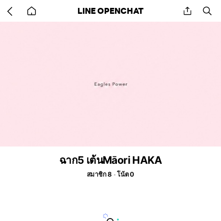
Go
share
se
LINE OPENCHAT
back
to
home
ฉาก5 เต้นMāori HAKA
สมาชิก 8
โน้ต 0