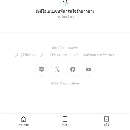
ยังมีโอเพนแชทที่น่าสนใจอีกมากมาย
ดูเพิ่มเติม
(Open
เกี่ยวกับโอเพนแชท
in
(Open
(Open
(Open
คู่มือผู้ใช้มือใหม่
คู่มือการใช้งานอย่างปลอดภัย
ข้อกำหนดการใช้บริการ
a
in
in
in
Go
Go
Go
new
Go
a
a
a
to
to
to
window)
to
new
new
new
Line
X
Facebook
Youtube
window)
window)
window)
(Open
(Open
(Open
(Open
© LY Corporation
in
in
in
in
a
a
a
a
new
new
new
new
window)
window)
window)
window)
หน้าหลัก
ค้นหา
คู่มือ