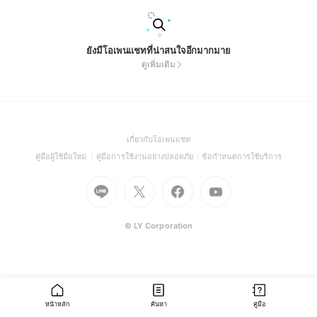
ยังมีโอเพนแชทที่น่าสนใจอีกมากมาย
ดูเพิ่มเติม
(Open
เกี่ยวกับโอเพนแชท
in
(Open
(Open
(Open
คู่มือผู้ใช้มือใหม่
คู่มือการใช้งานอย่างปลอดภัย
ข้อกำหนดการใช้บริการ
a
in
in
in
Go
Go
Go
new
Go
a
a
a
to
to
to
window)
to
new
new
new
Line
X
Facebook
Youtube
window)
window)
window)
(Open
(Open
(Open
(Open
© LY Corporation
in
in
in
in
a
a
a
a
new
new
new
new
window)
window)
window)
window)
หน้าหลัก
ค้นหา
คู่มือ