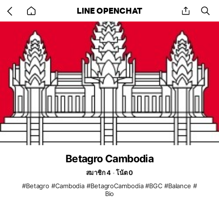
Go
share
se
LINE OPENCHAT
back
to
home
Betagro Cambodia
สมาชิก 4
โน้ต 0
#Betagro #Cambodia #BetagroCambodia #BGC #Balance #
Bio