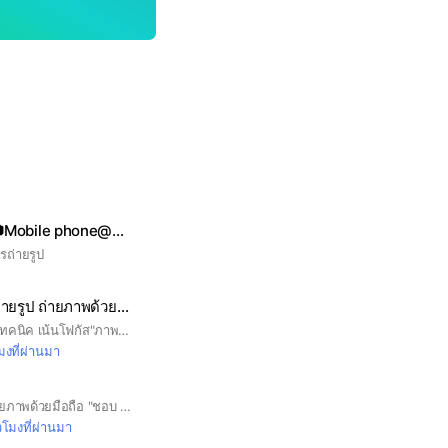
คุยสบายถ่ายภาพ📷Mobile phone@Camera
รถ่ายรูป
กลุ่มคนสร้างภาพ ถ่ายรูป ถ่ายภาพด้วยกล้อง&มือถือ📷📲📲
กลุ่มสร้างภาพไม่เน้นเทคนิค เน้นโฟกัส"ภาพ"ที่ความสุข ในสไตล์ตัวเอง สร้างภาพผ่านเลนส์ ถ่ายรูปถ่ายภาพธรรมชาติด้วยมือถือและกล้องมาอวดกันค่ะ #มือถือ #ถ่ายรูป #ถ่ายภาพ #ธรรมชาติ #มือใหม่ #เลนส์ #แต่งรูป #ถ่ายรูป #ถ่ายภาพ #โทน #กล้องฟิล์ม
โมงที่ผ่านมา
แบ่งปันเทคนิก การถ่ายภาพด้วยมือถือ "ชอบ แชะ แชร์"
่วโมงที่ผ่านมา