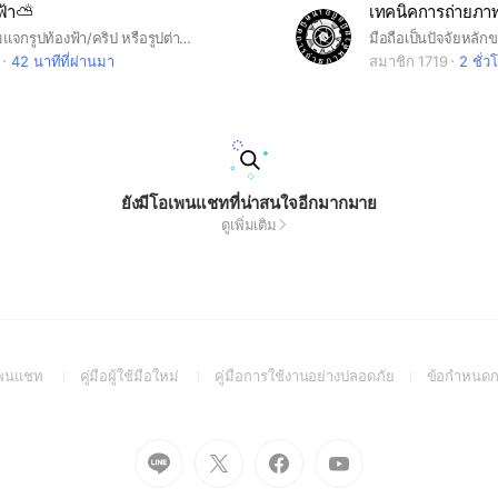
ฟ้า⛅️
เทคนิคการถ่ายภาพ
กลุ่มนี้เป็นกลุ่มแจกรูปท้องฟ้า/คริป หรือรูปต่างๆ สามารถเข้ามาคุยเล่นกันได้ค่ะ ไม่นำรูปในกลุ่มไปแจกต่อ
42 นาทีที่ผ่านมา
สมาชิก 1719
2 ชั่ว
ยังมีโอเพนแชทที่น่าสนใจอีกมากมาย
ดูเพิ่มเติม
(Open
(Open
(Open
อเพนแชท
คู่มือผู้ใช้มือใหม่
คู่มือการใช้งานอย่างปลอดภัย
ข้อกำหนดก
in
in
in
a
a
a
new
new
new
Go
Go
Go
Go
window)
window)
window)
to
to
to
to
Line
X
Facebook
Youtube