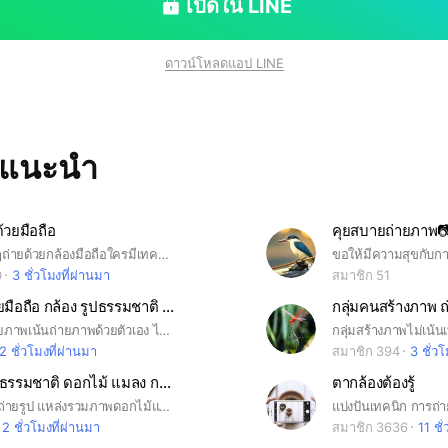
เปิดใน LINE
ดาวน์โหลดแอป LINE
ทแนะนำ
้วยมือถือ
แชร์ภาพสวยๆถ่ายด้วยกล้องมือถือใครมีเทคนิกดีๆมาแบ่งปันกัน​ มีดีอย่าเก็บไว้คนเดียว😍 #แบ่งปันรูปสวยๆ​ #เทคนิค​ถ่ายรูปด้วยมือถือ​ #แนะนำอุปกรณ์ในการถ่ายรูปด้วยมือถือ #ถ่ายรูป #ธรรมชาติ​ #วิวสวย #คาเฟ่#ถ่ายรูป​
ขอให้มีความสุขกับกา
0
3 ชั่วโมงที่ผ่านมา
สมาชิก 51
ถ่ายภาพด้วยมือถือ​ กล้อง รูปธรรมชาติ แต่งรูป มาทักทายกัน📸📲📱
ทักทายกันด้วยภาพ​เน้นถ่ายภาพด้วยตัวเอง​ ไม่ใข่ห้องเรียนไม่เน้นเทคนิค ทักทายกันด้วยภาพ​ แต่งภาพสวยงามส่งมาพูดคุยกัน ดอกไม้​ แมลง​ วิวท้องฟ้าธรรมชาติ​ ส่งภาพที่เที่ยวที่กินมาอวดกัน​ อวดของสะสม อวดของรักมีชีวิตแบ่งปันรอยยิ้มให้กัน😘 #ถ่ายรูป​ #ธรรมชาติ​ #มือถือ​ #กล้องเลนส์​ #กล้องฟิล์ม​ #แต่งรูป​ #มือใหม่​ #โทน​ #เลนส์
2 ชั่วโมงที่ผ่านมา
สมาชิก 394
3 ชั่ว
ชมรมคนรักธรรมชาติ ดอกไม้ แมลง กลุ่มถ่ายภาพ ถ่ายรูป
ตากล้องต้องรู้
การถ่ายภาพ ถ่ายรูป แหล่งรวมภาพดอกไม้และแมลงสวยๆ #มือถือ #แต่งรูป #ธรรมชาติ #โทน #ถ่ายรูป #กล้องฟิล์ม #Lightroom #ถ่ายภาพ #ดอกไม้ #แมลง #ถ่ายรูปธรรมชาติ #ถ่ายรูปดอกไม้ #ถ่ายรูปแมลง #ท้องฟ้า
2 ชั่วโมงที่ผ่านมา
สมาชิก 3636
11 ชั