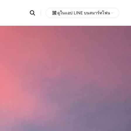
Search
ดูในแอป LINE บนสมาร์ทโฟน
OpenChats
Open
or
search
messages
area