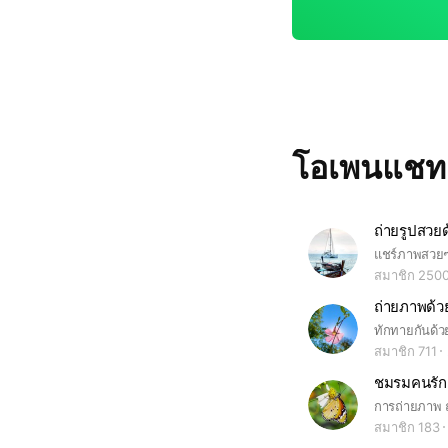
โอเพนแช
ถ่ายรูปสวยด
สมาชิก 250
สมาชิก 711
สมาชิก 183