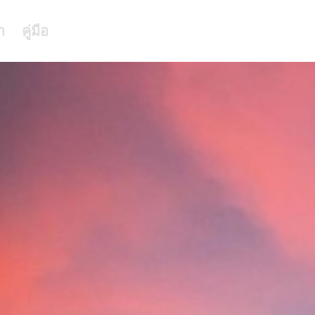
า
คู่มือ