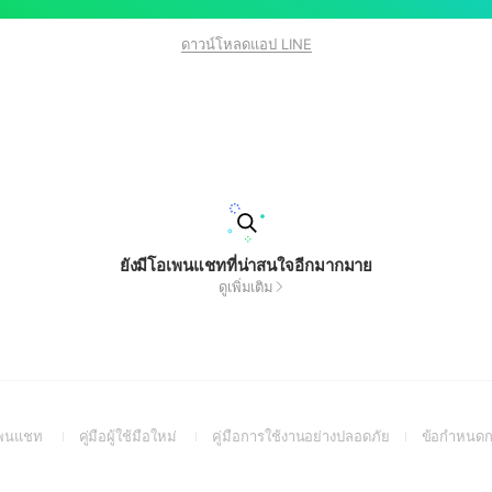
ดาวน์โหลดแอป LINE
ยังมีโอเพนแชทที่น่าสนใจอีกมากมาย
ดูเพิ่มเติม
(Open
(Open
(Open
อเพนแชท
คู่มือผู้ใช้มือใหม่
คู่มือการใช้งานอย่างปลอดภัย
ข้อกำหนดก
in
in
in
a
a
a