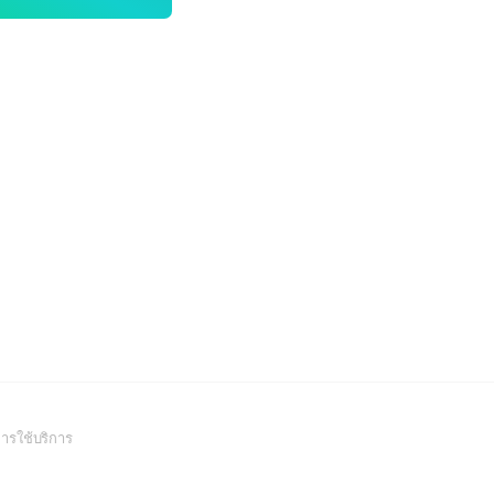
(Open
ารใช้บริการ
in
a