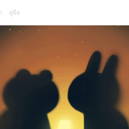
า
คู่มือ