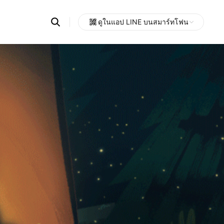
Search
ดูในแอป LINE บนสมาร์ทโฟน
OpenChats
Open
or
search
messages
area