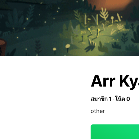
Arr K
สมาชิก 1
โน้ต 0
other