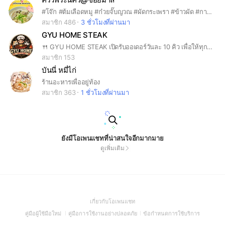
#โจ๊ก #ต้มเลือดหมู #ก๋วยจั๊บญวณ #ผัดกระเพรา #ข้าวผัด #กาแฟโบราณ
สมาชิก 486
3 ชั่วโมงที่ผ่านมา
GYU HOME STEAK
🍴 GYU HOME STEAK เปิดรับออเดอร์วันละ 10 คิว เพื่อให้ทุกจานทำสดใหม่ตามออเดอร์ เมื่อครบจำนวนจะปิดรับของวันนั้น ขอบคุณลูกค้าทุกท่านที่เข้าใจครับ ❤️
สมาชิก 153
บันนี่ หมี่ไก่
ร้านอะหารเพื่ออยู่ท้อง
สมาชิก 363
1 ชั่วโมงที่ผ่านมา
ยังมีโอเพนแชทที่น่าสนใจอีกมากมาย
ดูเพิ่มเติม
(Open
เกี่ยวกับโอเพนแชท
in
(Open
(Open
(Open
คู่มือผู้ใช้มือใหม่
คู่มือการใช้งานอย่างปลอดภัย
ข้อกำหนดการใช้บริการ
a
in
in
in