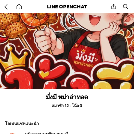
Go
share
se
LINE OPENCHAT
back
to
home
มั่งมี หม่าล่าทอด
สมาชิก 12
โน้ต 0
โอเพนแชทแนะนำ
ครัวพระนคร@ซอยมาลี