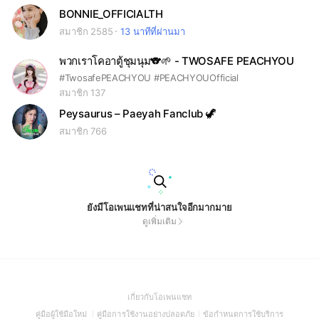
BONNIE_OFFICIALTH
สมาชิก 2585
13 นาทีที่ผ่านมา
พวกเราโคอาตู้ชุมนุม🐨🌱 - TWOSAFE PEACHYOU
#TwosafePEACHYOU #PEACHYOUOfficial
สมาชิก 137
Peysaurus – Paeyah Fanclub 🦖
สมาชิก 766
ยังมีโอเพนแชทที่น่าสนใจอีกมากมาย
ดูเพิ่มเติม
(Open
เกี่ยวกับโอเพนแชท
in
(Open
(Open
(Open
คู่มือผู้ใช้มือใหม่
คู่มือการใช้งานอย่างปลอดภัย
ข้อกำหนดการใช้บริการ