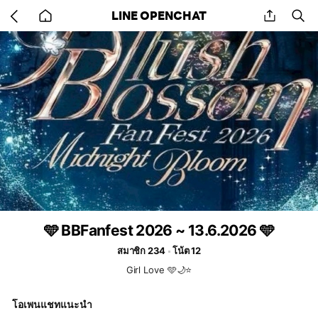
Go
share
se
LINE OPENCHAT
back
to
home
🩵 BBFanfest 2026 ~ 13.6.2026 🩵
สมาชิก 234
โน้ต 12
Girl Love 🩵🌙⭐️
โอเพนแชทแนะนำ