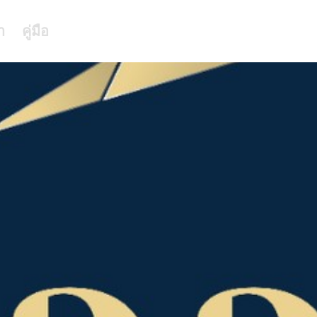
า
คู่มือ