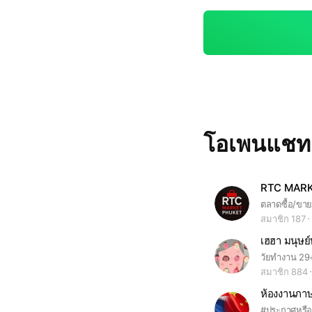
โอเพนแช
RTC MAR
สมาชิก 187
เฮฮา มนุษย
วัยทำงาน 29+
สมาชิก 884