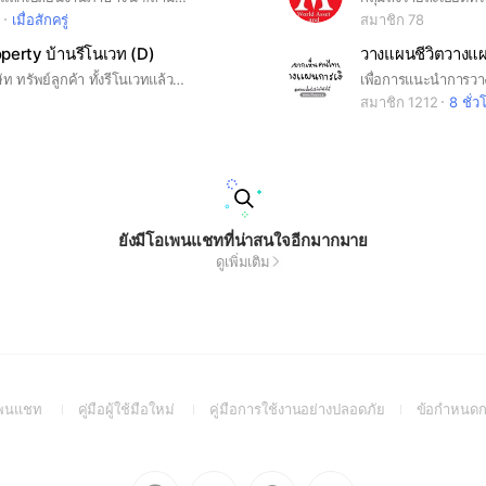
5
เมื่อสักครู่
สมาชิก 78
erty บ้านรีโนเวท (D)
วางแผนชีวิตวางแผ
รวมทรัพย์บริษัท ทรัพย์ลูกค้า ทั้งรีโนเวทแล้วและตามสภาพ คอมมิชชั่น3% ทุกทรัพย์
สมาชิก 1212
8 ชั่ว
ยังมีโอเพนแชทที่น่าสนใจอีกมากมาย
ดูเพิ่มเติม
(Open
(Open
(Open
อเพนแชท
คู่มือผู้ใช้มือใหม่
คู่มือการใช้งานอย่างปลอดภัย
ข้อกำหนดก
in
in
in
a
a
a
new
new
new
Go
Go
Go
Go