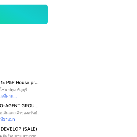
Agent ขายบ้านอิสระ P&P House property
ซน ปทุม ธัญบุรี
งที่ผ่านมา
MILLIONAIRES CO-AGENT GROUP HKT
กลุ่มนี้สร้างขึ้นมาเพื่อเอเจ้นและเจ้าของทรัพย์ในจังหวัดภูเก็ต ช่วยกันกระจายขายและทำเงินกัน 🎉 รบกวนระบุชื่อจริงใช้ภาพจริง #phuketproperty #phuketrealestate #thailandrealestate
ที่ผ่านมา
DEVELOP (SALE)
กลุ่มลงรายละเอียดทรัพย์พร้อมขาย สามารถนำรูปไปโพสต์ประกาศขายได้ตามเงื่อนไขรายละเอียดที่ระบุไว้ 🏡🎉