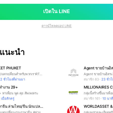
เปิดใน LINE
ดาวน์โหลดแอป LINE
ทแนะนำ
KET PHUKET
ตลาดซื้อ/ขาย/แลกเปลี่ยนสำหรับพวกเราRTC ในการโพสขายทรัพย์ โพสขายของ โพสโปรโมทธุรกิจของตัวเอง โปรโมชั่นต่างๆ โพสโปรโมทงานบริการหรือfreelanceต่างๆได้ทั้งหมด
Agent ขายบ้านอิสระโ
2 ชั่วโมงที่ผ่านมา
สมาชิก 83
23 ชั่วโม
์ทำงาน 29+
 หาเพื่อน พูด คุย สัพเพเหระ
เมื่อสักครู่
สมาชิก 161
10 นาที
ห้องงานภาษาจีน ล่ามไทย/จีน นักแปลไทย/จีน ฯลฯ
WORLDASSET & 
#ประกาศหรือแลกเปลี่ยนงานภาษาจีน #ล่ามจีน #ล่ามจีนไทย #งานภาษาจีน-ไทย #ครูสอนภาษาจีน #งานภาษาจีนพาร์ททาม/ฟูลทาม #กลุ่มมีกฏ #กรุณาศึกษาระเบียบ #中泰工作组 #分享中泰文工作 #中泰翻译 #中泰教师 #中泰同传 #中泰主持人 #预先了解群规后方可入群 #违者请出