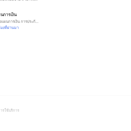
นการเงิน
เพื่อการแนะนำการวางแผนการเงิน การประกันภัย ประกันชีวิต ประกันสุขภาพ ลดหย่อนภาษี การลงทุนในกองทุนรวม LTF RMF สนใจติดต่อ id line:0819591156
โมงที่ผ่านมา
(Open
ารใช้บริการ
in
a
new