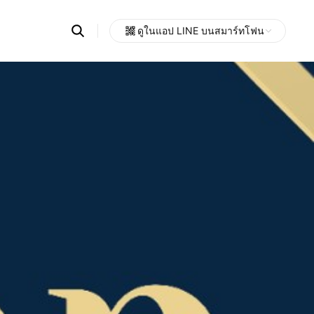
Search
ดูในแอป LINE บนสมาร์ทโฟน
OpenChats
Open
or
search
messages
area