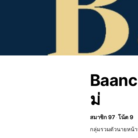
Baancr
ม่
สมาชิก 97
โน้ต 9
กลุ่มรวมตัวนายหน้า