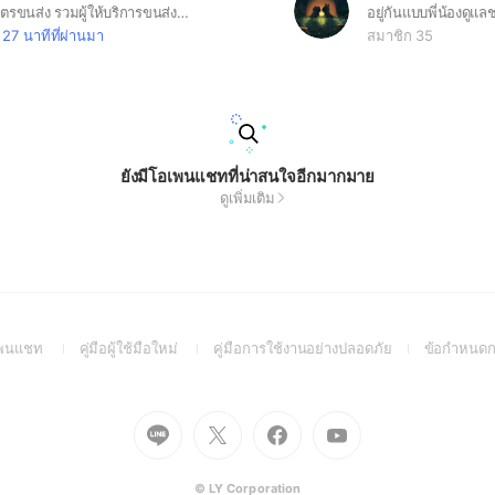
🚚 กลุ่มพันธมิตรขนส่ง รวมผู้ให้บริการขนส่งและผู้ใช้บริการทั่วไทย แลกเปลี่ยนงาน ช่วยเหลือกันด้วยความจริงใจ เน้นความซื่อสัตย์ รับผิดชอบ และความปลอดภัยของสินค้า 📦 สินค้าปลอดภัย เมื่อไว้วางใจใช้บริการพันธมิตรขนส่ง 🤝 เติบโตไปด้วยกัน บนพื้นฐานของความเชื่อใจ
อยู่กันแบบพี่น้องดูแล
27 นาทีที่ผ่านมา
สมาชิก 35
ยังมีโอเพนแชทที่น่าสนใจอีกมากมาย
ดูเพิ่มเติม
(Open
(Open
(Open
อเพนแชท
คู่มือผู้ใช้มือใหม่
คู่มือการใช้งานอย่างปลอดภัย
ข้อกำหนดก
in
in
in
a
a
a
new
new
new
Go
Go
Go
Go
window)
window)
window)
to
to
to
to
Line
X
Facebook
Youtube
(Open
(Open
(Open
(Open
© LY Corporation