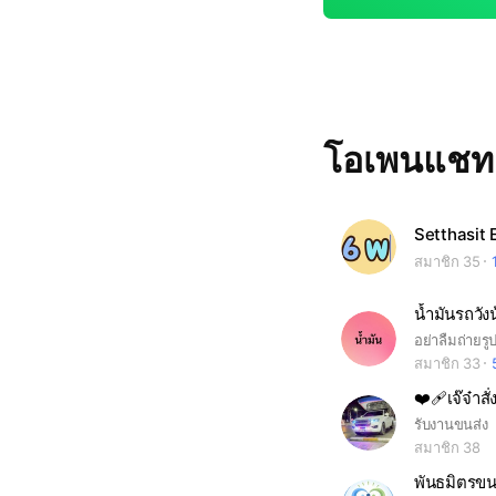
โอเพนแช
Setthasit
สมาชิก 35
น้ำมันรถวัง
อย่าลืมถ่ายรูป
สมาชิก 33
❤‍🩹เจ๊จ๋าส
รับงานขนส่ง
สมาชิก 38
พันธมิตรขน