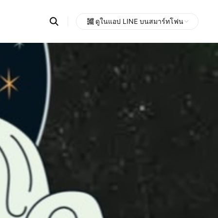
Search
ดูในแอป LINE บนสมาร์ทโฟน
OpenChats
Open
or
search
messages
area