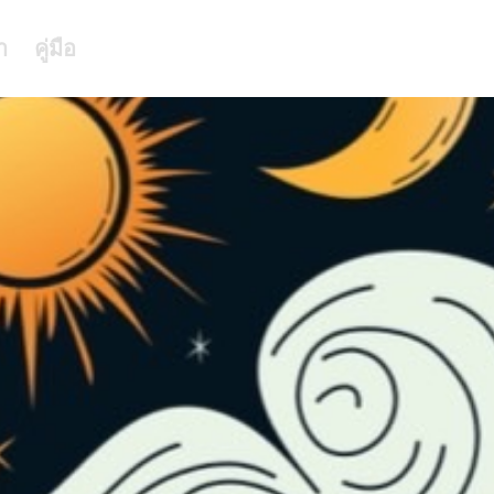
า
คู่มือ