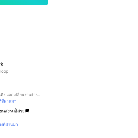
ck
 loop
สำหรับทีมงานสายบันเทิง แลกเปลี่ยนงานจ้างงานแชร์งานกันคับ
ีที่ผ่านมา
ขนส่งรถอิสระ🚚
บ
มงที่ผ่านมา