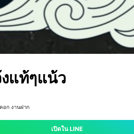
งแท้ๆแน้ว
ถคอก งานฝาก
เปิดใน LINE