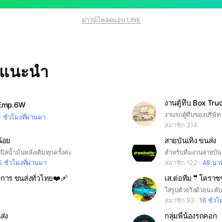
ดาวน์โหลดแอป LINE
ทแนะนำ
งานตู้ทึบ Box Tru
 Emp.6W
งานรถตู้ทึบของบริษัท
1 ชั่วโมงที่ผ่านมา
สมาชิก 314
น้อย
สายบันเทิง ขนส่ง
บิลน้ำมันหลังเติมทุกครั้งค่ะ
5 ชั่วโมงที่ผ่านมา
สมาชิก 122
48 นาท
ั่งการ ขนส่งทั่วไทย❤‍🩹
เส.ต่อทีม🤵โคราช
ใส่รูปตัวจริงด้วยนะคั
สมาชิก 93
16 ชั่วโ
ส่ง
กลุ่มพี่น้องรถคอก