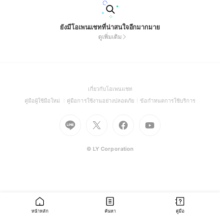
ยังมีโอเพนแชทที่น่าสนใจอีกมากมาย
ดูเพิ่มเติม
(Open
เกี่ยวกับโอเพนแชท
in
(Open
(Open
(Open
คู่มือผู้ใช้มือใหม่
คู่มือการใช้งานอย่างปลอดภัย
ข้อกำหนดการใช้บริการ
a
in
in
in
Go
Go
Go
new
Go
a
a
a
to
to
to
window)
to
new
new
new
Line
X
Facebook
Youtube
window)
window)
window)
(Open
(Open
(Open
(Open
© LY Corporation
in
in
in
in
a
a
a
a
new
new
new
new
window)
window)
window)
window)
หน้าหลัก
ค้นหา
คู่มือ