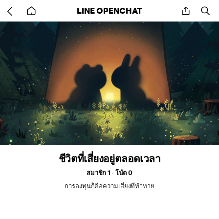
Go
share
se
LINE OPENCHAT
back
to
home
ชีวิตที่เสี่ยงอยู่ตลอดเวลา
สมาชิก 1
โน้ต 0
การลงทุนก็คือความเสี่ยงที่ท้าทาย