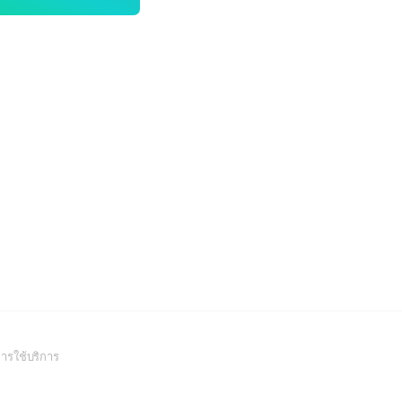
(Open
ารใช้บริการ
in
a