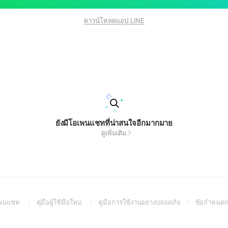
ดาวน์โหลดแอป LINE
ยังมีโอเพนแชทที่น่าสนใจอีกมากมาย
ดูเพิ่มเติม
(Open
(Open
(Open
อเพนแชท
คู่มือผู้ใช้มือใหม่
คู่มือการใช้งานอย่างปลอดภัย
ข้อกำหนดก
in
in
in
a
a
a