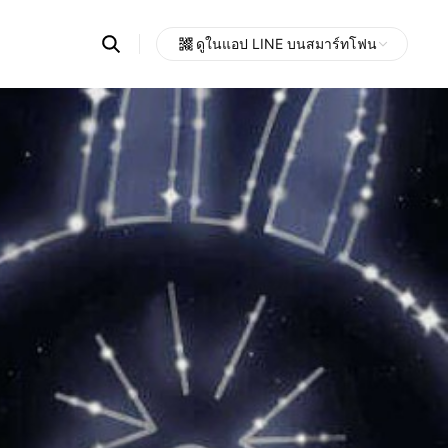
Search
ดูในแอป LINE บนสมาร์ทโฟน
OpenChats
Open
or
search
messages
area