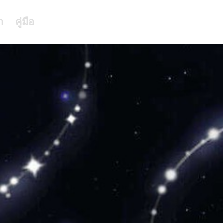
า
คู่มือ