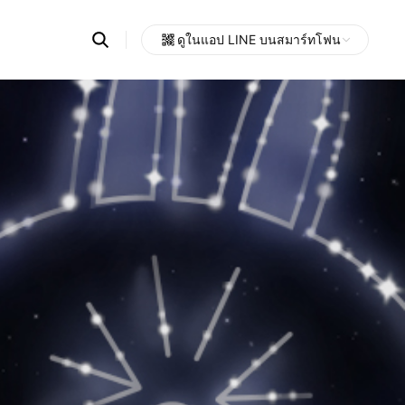
Search
ดูในแอป LINE บนสมาร์ทโฟน
OpenChats
Open
or
search
messages
area