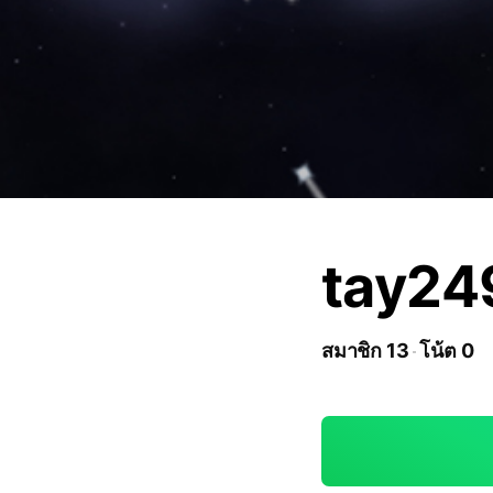
tay24
สมาชิก 13
โน้ต 0