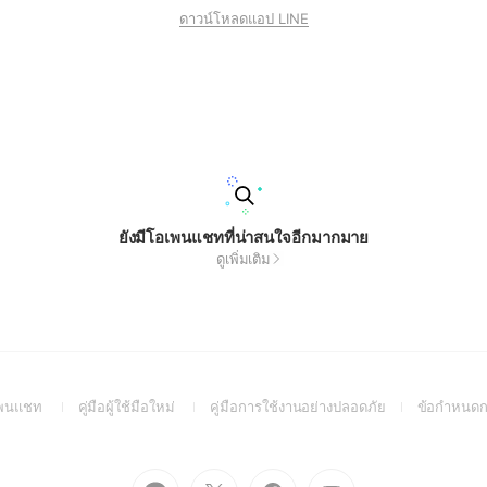
ดาวน์โหลดแอป LINE
ยังมีโอเพนแชทที่น่าสนใจอีกมากมาย
ดูเพิ่มเติม
(Open
(Open
(Open
อเพนแชท
คู่มือผู้ใช้มือใหม่
คู่มือการใช้งานอย่างปลอดภัย
ข้อกำหนดก
in
in
in
a
a
a
new
new
new
Go
Go
Go
Go