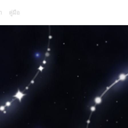
า
คู่มือ