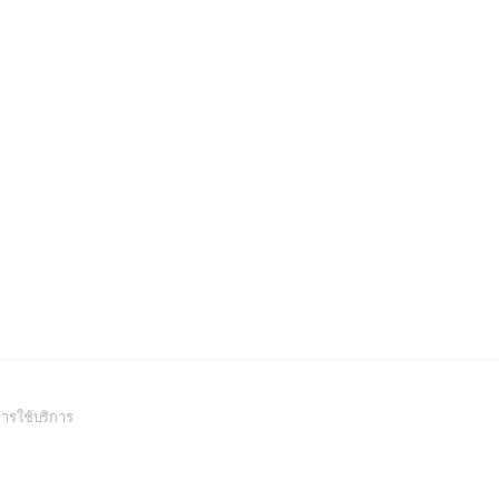
(Open
ารใช้บริการ
in
a
new