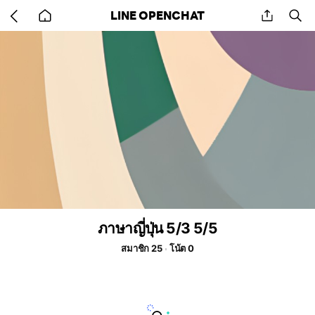
Go
share
se
LINE OPENCHAT
back
to
home
ภาษาญี่ปุ่น 5/3 5/5
สมาชิก 25
โน้ต 0