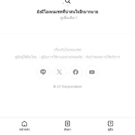
ยังมีโอเพนแชทที่น่าสนใจอีกมากมาย
ดูเพิ่มเติม
(Open
เกี่ยวกับโอเพนแชท
in
(Open
(Open
(Open
คู่มือผู้ใช้มือใหม่
คู่มือการใช้งานอย่างปลอดภัย
ข้อกำหนดการใช้บริการ
a
in
in
in
Go
Go
Go
new
Go
a
a
a
to
to
to
window)
to
new
new
new
Line
X
Facebook
Youtube
window)
window)
window)
(Open
(Open
(Open
(Open
© LY Corporation
in
in
in
in
a
a
a
a
new
new
new
new
window)
window)
window)
window)
หน้าหลัก
ค้นหา
คู่มือ