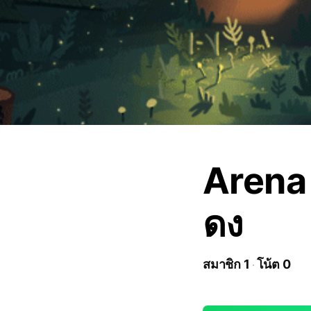
Arena
ดง
สมาชิก 1
โน้ต 0