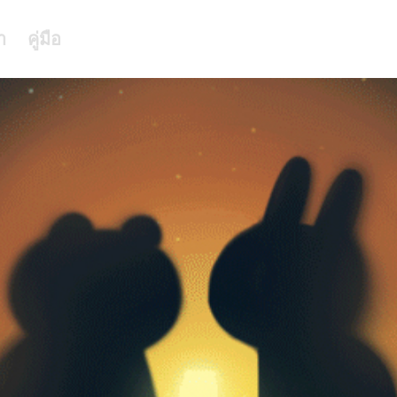
า
คู่มือ