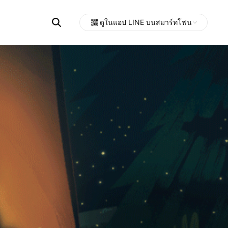
Search
ดูในแอป LINE บนสมาร์ทโฟน
OpenChats
Open
or
search
messages
area