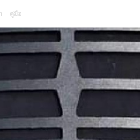
า
คู่มือ