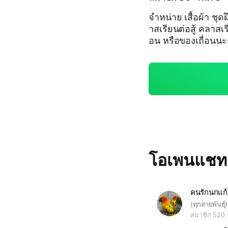
จำหน่าย เสื้อผ้า ชุ
าสเรียนต่อสู้ คลาสเรียนอาวุธ ติด
อน หรือของเถื่อนนะค
ชุดฝึก #เสื้อผ้าทหา
ปลือกเกราะ #เสื้อเ
ยุทธวิธี
โอเพนแช
คนรักนกแก้
(ทุกสายพันธุ์)
สมาชิก 520