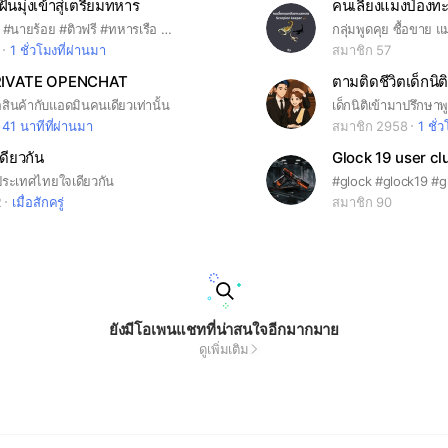
นมุ่งเข้าสู่เตรียมทหาร
#เตรียมทหาร #นายร้อย #ติวฟรี #ทหารเรือ #ทหารอากาศ #นายสิบ
กลุ่มพูดคุย ซื้อขาย
1 ชั่วโมงที่ผ่านมา
สมาชิก 57
RIVATE OPENCHAT
ตามติดชีวิตเด็กนิต
อสินค้ากับแอดมินคนเดียวเท่านั้น
เด็กนิติเข้ามาปรึกษาพ
41 นาทีที่ผ่านมา
สมาชิก 2958
1 ชั่
เดียวกัน
Glock 19 user cl
ะเทศไทยใจเดียวกัน
#glock #glock19 #g
2
เมื่อสักครู่
สมาชิก 90
ยังมีโอเพนแชทที่น่าสนใจอีกมากมาย
ดูเพิ่มเติม