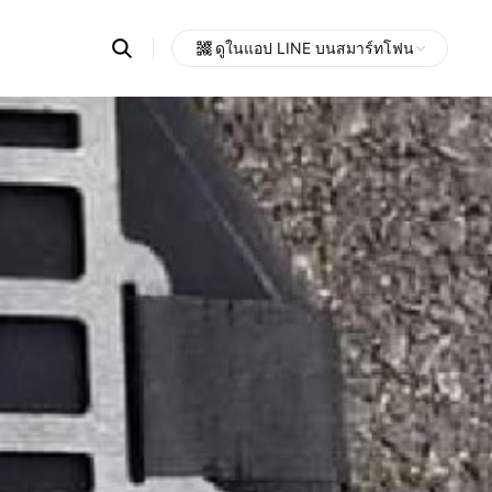
Search
ดูในแอป LINE บนสมาร์ทโฟน
OpenChats
Open
or
search
messages
area