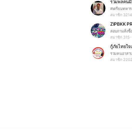
รวมพลคนมีฝั
สมาชิก 3214
ZIPBKK P
สอบถามสั่งซื้
สมาชิก 315
กู้ภัยไทยใจ
รวมคนอาสาปร
สมาชิก 220