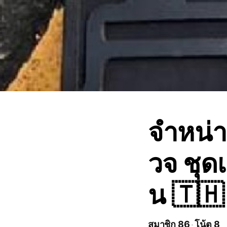
จำหน่า
วจ ชุดเ
น 🇹🇭
สมาชิก 86
โน้ต 8