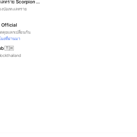
คนเลี้ยงแมงป่องทะเลทราย Scorpion keeper 🦂
 แมงป่องทะเลทราย
ิ Official
ูดคุยแลกเปลี่ยนกัน
วโมงที่ผ่านมา
ub 🇹🇭
lockthailand