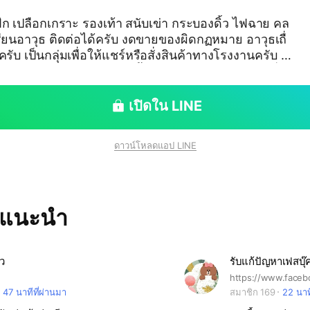
ดฝึก เปลือกเกราะ รองเท้า สนับเข่า กระบองดิ้ว ไฟฉาย คล
ต่อได้ครับ งดขายของผิดกฏหมาย อาวุธเถื่
รับ เป็นกลุ่มเพื่อให้แชร์หรือสั่งสินค้าทางโรงงานครับ #
ร #ชุดทหาร #ชุดตำรวจ #เสื้อผ้าตำรวจ #ชุดเจ้าหน้าที่ #เ
กราะ #คลาสต่อสู้ #คลาสยิงปืน #กระบอง #ดิ้ว #ไฟฉาย #
เปิดใน LINE
ดาวน์โหลดแอป LINE
ทแนะนำ
ว
47 นาทีที่ผ่านมา
สมาชิก 169
22 นาท