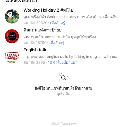
โอเพนแชทแนะนำ
Working Holiday 2 #หนีไป
พูดคุยเรื่องวีซ่า Work and Holiday การขอโควต้า หาเพื่อนเดินทางและการใช้ชีวิตในออสเตรเลีย
สมาชิก 22829
เมื่อสักครู่
ดินแดนแห่งการป้ายยา
แหล่งรวมสังคมแห่งการแบ่งปัน พูดคุยได้ทุกเรื่อง
สมาชิก 18790
เมื่อสักครู่
English talk
Improve your english skills by talking in english with us.
สมาชิก 3395
13 ชั่วโมงที่ผ่านมา
ยังมีโอเพนแชทที่น่าสนใจอีกมากมาย
ดูเพิ่มเติม
(Open
เกี่ยวกับโอเพนแชท