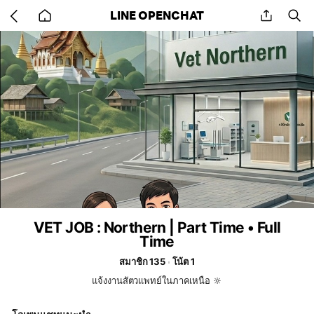
Go
share
se
LINE OPENCHAT
back
to
home
VET JOB : Northern | Part Time • Full
Time
สมาชิก 135
โน้ต 1
แจ้งงานสัตวแพทย์ในภาคเหนือ 🔆