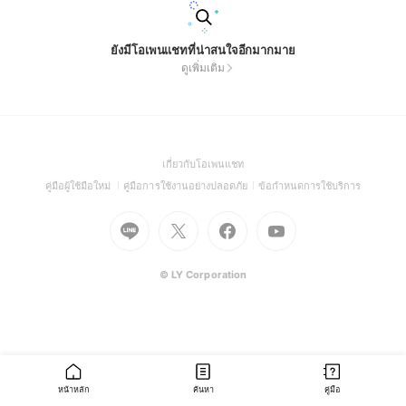
ยังมีโอเพนแชทที่น่าสนใจอีกมากมาย
ดูเพิ่มเติม
(Open
เกี่ยวกับโอเพนแชท
in
(Open
(Open
(Open
คู่มือผู้ใช้มือใหม่
คู่มือการใช้งานอย่างปลอดภัย
ข้อกำหนดการใช้บริการ
a
in
in
in
Go
Go
Go
new
Go
a
a
a
to
to
to
window)
to
new
new
new
Line
X
Facebook
Youtube
window)
window)
window)
(Open
(Open
(Open
(Open
© LY Corporation
in
in
in
in
a
a
a
a
new
new
new
new
window)
window)
window)
window)
หน้าหลัก
ค้นหา
คู่มือ