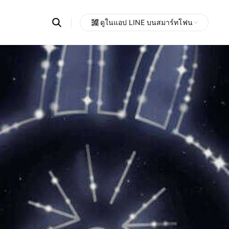
Search
ดูในแอป LINE บนสมาร์ทโฟน
OpenChats
Open
or
search
messages
area