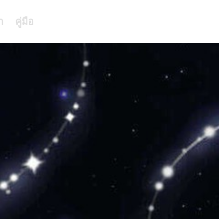
า
คู่มือ