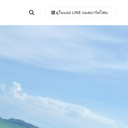
Search
ดูในแอป LINE บนสมาร์ทโฟน
OpenChats
Open
or
search
messages
area