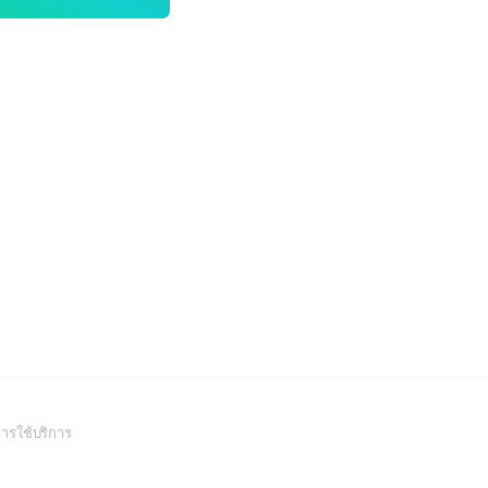
(Open
ารใช้บริการ
in
a