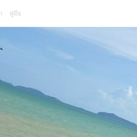
า
คู่มือ