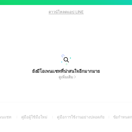
ดาวน์โหลดแอป LINE
ยังมีโอเพนแชทที่น่าสนใจอีกมากมาย
ดูเพิ่มเติม
(Open
(Open
(Open
อเพนแชท
คู่มือผู้ใช้มือใหม่
คู่มือการใช้งานอย่างปลอดภัย
ข้อกำหนดก
in
in
in
a
a
a