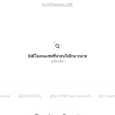
ดาวน์โหลดแอป LINE
ยังมีโอเพนแชทที่น่าสนใจอีกมากมาย
ดูเพิ่มเติม
(Open
(Open
(Open
อเพนแชท
คู่มือผู้ใช้มือใหม่
คู่มือการใช้งานอย่างปลอดภัย
ข้อกำหนดก
in
in
in
a
a
a
new
new
new
Go
Go
Go
Go