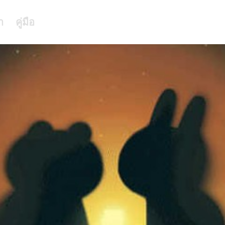
า
คู่มือ