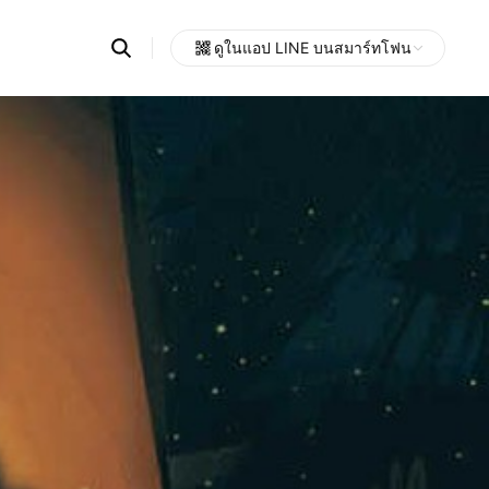
Search
ดูในแอป LINE บนสมาร์ทโฟน
OpenChats
Open
or
search
messages
area