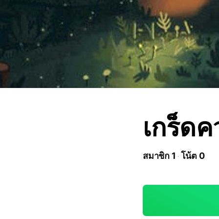
เกร็ดค
สมาชิก 1
โน้ต 0