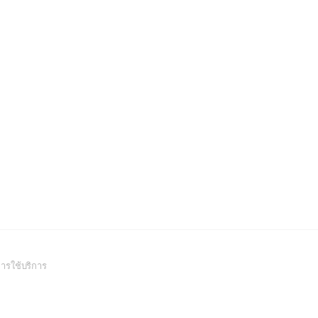
(Open
ารใช้บริการ
in
a
new