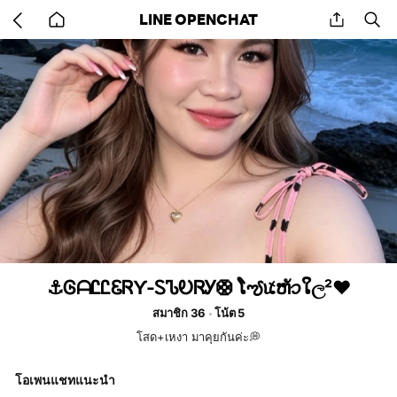
Go
share
se
LINE OPENCHAT
back
to
home
⚓ᎶᗩᏝᏝᏋᏒƳ-ᏚᏖᎧᏒᎩ🛟 ໂఌౕꪽຫัꪫໃල²❤️
สมาชิก 36
โน้ต 5
โสด+เหงา มาคุยกันค่ะ💭
โอเพนแชทแนะนำ