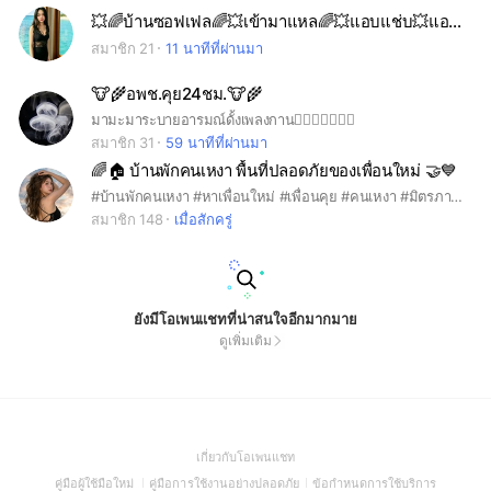
💥🌈บ้านซอฟเฟล🌈💥เข้ามาแหล🌈💥แอบแช่บ💥แอบรักคุยกัน🥰🥰
สมาชิก 21
11 นาทีที่ผ่านมา
🐮🌾อพช.คุย24ชม.🐮🌾
มามะมาระบายอารมณ์ดั้งเพลงกาน👉🏻👈🏻🥰🐦‍🔥
สมาชิก 31
59 นาทีที่ผ่านมา
🌈🏠 บ้านพักคนเหงา พื้นที่ปลอดภัยของเพื่อนใหม่ 🤝💙
#บ้านพักคนเหงา #หาเพื่อนใหม่ #เพื่อนคุย #คนเหงา #มิตรภาพดีๆ #คุยเล่นได้ #ระบายได้ #ยินดีต้อนรับสมาชิกใหม่ #อยู่ด้วยกันอย่างสบายใจ #SafeSpace #NewFriends #Friendship
สมาชิก 148
เมื่อสักครู่
ยังมีโอเพนแชทที่น่าสนใจอีกมากมาย
ดูเพิ่มเติม
(Open
เกี่ยวกับโอเพนแชท
in
(Open
(Open
(Open
คู่มือผู้ใช้มือใหม่
คู่มือการใช้งานอย่างปลอดภัย
ข้อกำหนดการใช้บริการ