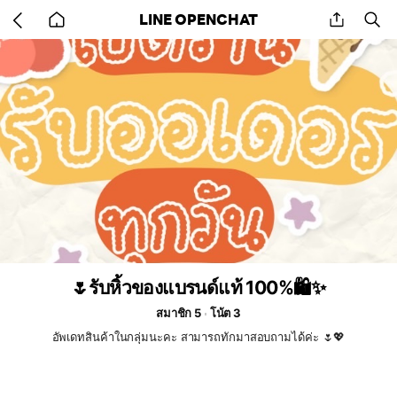
Go
share
se
LINE OPENCHAT
back
to
home
🌷รับหิ้วของแบรนด์แท้ 100%🛍️✨
สมาชิก 5
โน้ต 3
อัพเดทสินค้าในกลุ่มนะคะ สามารถทักมาสอบถามได้ค่ะ 🌷💖