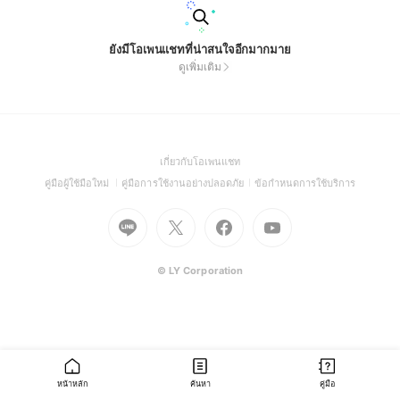
ยังมีโอเพนแชทที่น่าสนใจอีกมากมาย
ดูเพิ่มเติม
(Open
เกี่ยวกับโอเพนแชท
in
(Open
(Open
(Open
คู่มือผู้ใช้มือใหม่
คู่มือการใช้งานอย่างปลอดภัย
ข้อกำหนดการใช้บริการ
a
in
in
in
Go
Go
Go
new
Go
a
a
a
to
to
to
window)
to
new
new
new
Line
X
Facebook
Youtube
window)
window)
window)
(Open
(Open
(Open
(Open
© LY Corporation
in
in
in
in
a
a
a
a
new
new
new
new
window)
window)
window)
window)
หน้าหลัก
ค้นหา
คู่มือ