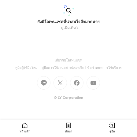
ยังมีโอเพนแชทที่น่าสนใจอีกมากมาย
ดูเพิ่มเติม
(Open
เกี่ยวกับโอเพนแชท
in
(Open
(Open
(Open
คู่มือผู้ใช้มือใหม่
คู่มือการใช้งานอย่างปลอดภัย
ข้อกำหนดการใช้บริการ
a
in
in
in
Go
Go
Go
new
Go
a
a
a
to
to
to
window)
to
new
new
new
Line
X
Facebook
Youtube
window)
window)
window)
(Open
(Open
(Open
(Open
© LY Corporation
in
in
in
in
a
a
a
a
new
new
new
new
window)
window)
window)
window)
หน้าหลัก
ค้นหา
คู่มือ