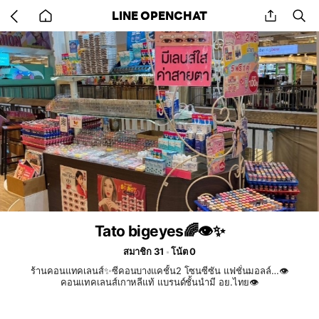
Go
share
se
LINE OPENCHAT
back
to
home
Tato bigeyes🌈👁️✨
สมาชิก 31
โน้ต 0
ร้านคอนแทคเลนส์✨ซีคอนบางแคชั้น2 โซนซีซัน แฟชั่นมอลล์…👁️
คอนแทคเลนส์เกาหลีแท้ แบรนด์ชั้นนำมี อย.ไทย👁️