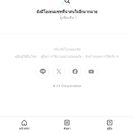
ยังมีโอเพนแชทที่น่าสนใจอีกมากมาย
ดูเพิ่มเติม
(Open
เกี่ยวกับโอเพนแชท
in
(Open
(Open
(Open
คู่มือผู้ใช้มือใหม่
คู่มือการใช้งานอย่างปลอดภัย
ข้อกำหนดการใช้บริการ
a
in
in
in
Go
Go
Go
new
Go
a
a
a
to
to
to
window)
to
new
new
new
Line
X
Facebook
Youtube
window)
window)
window)
(Open
(Open
(Open
(Open
© LY Corporation
in
in
in
in
a
a
a
a
new
new
new
new
window)
window)
window)
window)
หน้าหลัก
ค้นหา
คู่มือ