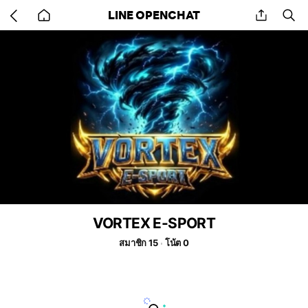
Go
share
se
LINE OPENCHAT
back
to
home
VORTEX E-SPORT
สมาชิก 15
โน้ต 0