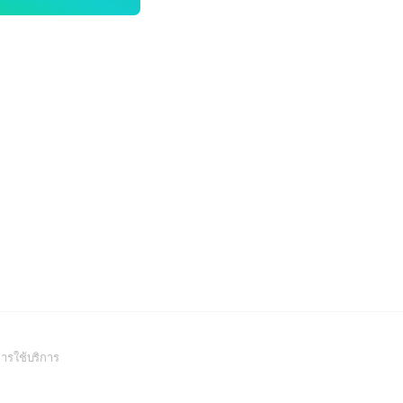
(Open
ารใช้บริการ
in
a