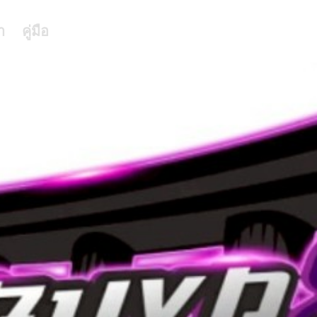
า
คู่มือ