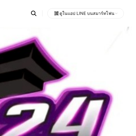
Search
ดูในแอป LINE บนสมาร์ทโฟน
OpenChats
Open
or
search
messages
area