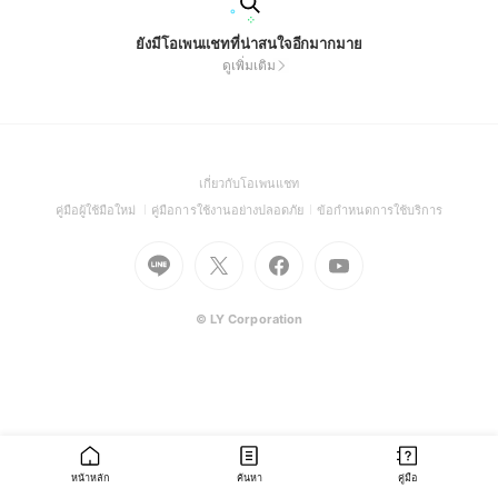
ยังมีโอเพนแชทที่น่าสนใจอีกมากมาย
ดูเพิ่มเติม
(Open
เกี่ยวกับโอเพนแชท
in
(Open
(Open
(Open
คู่มือผู้ใช้มือใหม่
คู่มือการใช้งานอย่างปลอดภัย
ข้อกำหนดการใช้บริการ
a
in
in
in
Go
Go
Go
new
Go
a
a
a
to
to
to
window)
to
new
new
new
Line
X
Facebook
Youtube
window)
window)
window)
(Open
(Open
(Open
(Open
© LY Corporation
in
in
in
in
a
a
a
a
new
new
new
new
window)
window)
window)
window)
หน้าหลัก
ค้นหา
คู่มือ