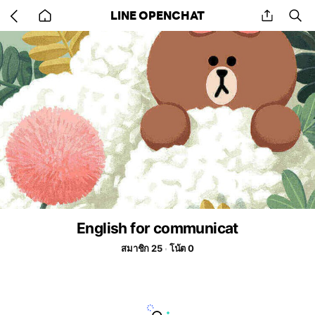
Go
share
se
LINE OPENCHAT
back
to
home
English for communicat
สมาชิก 25
โน้ต 0