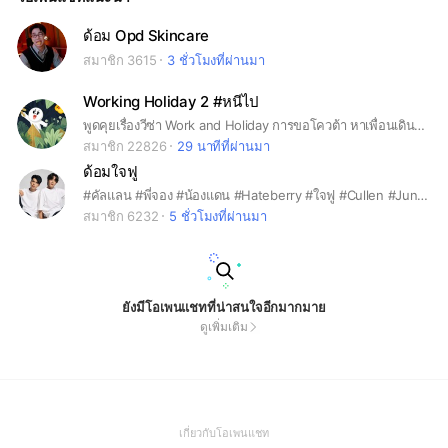
ด้อม Opd Skincare
สมาชิก 3615
3 ชั่วโมงที่ผ่านมา
Working Holiday 2 #หนีไป
พูดคุยเรื่องวีซ่า Work and Holiday การขอโควต้า หาเพื่อนเดินทางและการใช้ชีวิตในออสเตรเลีย
สมาชิก 22826
29 นาทีที่ผ่านมา
ด้อมใจฟู
#คัลแลน #พี่จอง #น้องแดน #Hateberry #ใจฟู #Cullen #Jung [บ้านแฟนคลับไม่ใช่ตัวจริง]
สมาชิก 6232
5 ชั่วโมงที่ผ่านมา
ยังมีโอเพนแชทที่น่าสนใจอีกมากมาย
ดูเพิ่มเติม
(Open
เกี่ยวกับโอเพนแชท