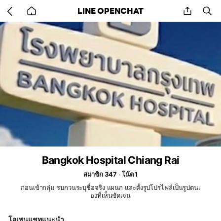
Go
share
se
LINE OPENCHAT
back
to
home
Bangkok Hospital Chiang Rai
สมาชิก 347
โน้ต 1
ก่อนเข้ากลุ่ม รบกวนระบุชื่อจริง แผนก และตั้งรูปโปรไฟล์เป็นรูปตนเ
องที่เห็นชัดเจน
โอเพนแชทแนะนำ