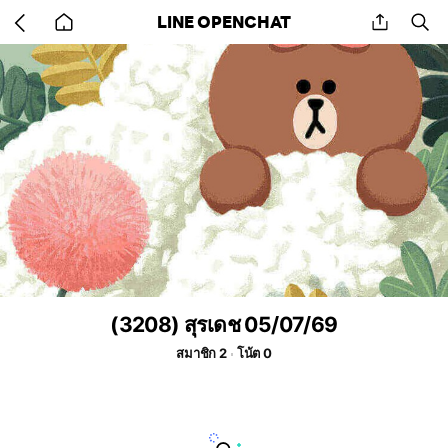
Go
share
se
LINE OPENCHAT
back
to
home
(3208) สุรเดช 05/07/69
สมาชิก 2
โน้ต 0