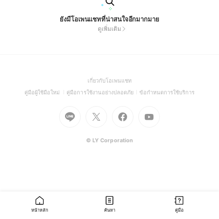
ยังมีโอเพนแชทที่น่าสนใจอีกมากมาย
ดูเพิ่มเติม
(Open
เกี่ยวกับโอเพนแชท
in
(Open
(Open
(Open
คู่มือผู้ใช้มือใหม่
คู่มือการใช้งานอย่างปลอดภัย
ข้อกำหนดการใช้บริการ
a
in
in
in
Go
Go
Go
new
Go
a
a
a
to
to
to
window)
to
new
new
new
Line
X
Facebook
Youtube
window)
window)
window)
(Open
(Open
(Open
(Open
© LY Corporation
in
in
in
in
a
a
a
a
new
new
new
new
window)
window)
window)
window)
หน้าหลัก
ค้นหา
คู่มือ