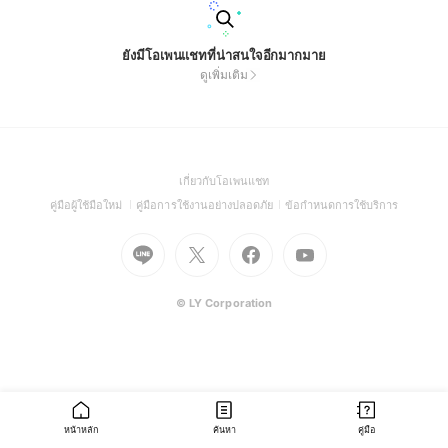
ยังมีโอเพนแชทที่น่าสนใจอีกมากมาย
ดูเพิ่มเติม
(Open
เกี่ยวกับโอเพนแชท
in
(Open
(Open
(Open
คู่มือผู้ใช้มือใหม่
คู่มือการใช้งานอย่างปลอดภัย
ข้อกำหนดการใช้บริการ
a
in
in
in
Go
Go
Go
new
Go
a
a
a
to
to
to
window)
to
new
new
new
Line
X
Facebook
Youtube
window)
window)
window)
(Open
(Open
(Open
(Open
© LY Corporation
in
in
in
in
a
a
a
a
new
new
new
new
window)
window)
window)
window)
หน้าหลัก
ค้นหา
คู่มือ