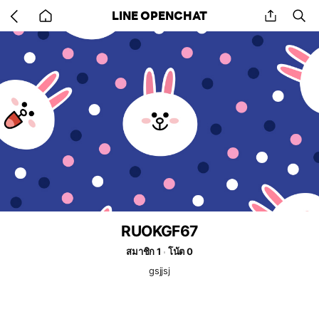
Go
share
se
LINE OPENCHAT
back
to
home
RUOKGF67
สมาชิก 1
โน้ต 0
gsjjsj