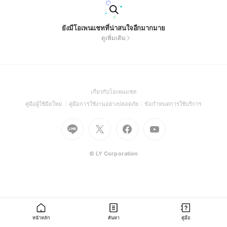
ยังมีโอเพนแชทที่น่าสนใจอีกมากมาย
ดูเพิ่มเติม
(Open
เกี่ยวกับโอเพนแชท
in
(Open
(Open
(Open
คู่มือผู้ใช้มือใหม่
คู่มือการใช้งานอย่างปลอดภัย
ข้อกำหนดการใช้บริการ
a
in
in
in
Go
Go
Go
new
Go
a
a
a
to
to
to
window)
to
new
new
new
Line
X
Facebook
Youtube
window)
window)
window)
(Open
(Open
(Open
(Open
© LY Corporation
in
in
in
in
a
a
a
a
new
new
new
new
window)
window)
window)
window)
หน้าหลัก
ค้นหา
คู่มือ