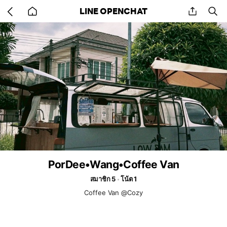
Go
share
se
LINE OPENCHAT
back
to
home
PorDee•Wang•Coffee Van
สมาชิก 5
โน้ต 1
Coffee Van @Cozy