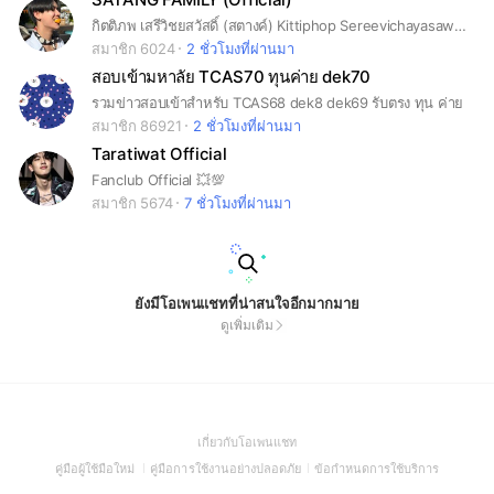
กิตติภพ เสรีวิชยสวัสดิ์ (สตางค์) Kittiphop Sereevichayasawat #กระปุกของสตางค์ #satangks
สมาชิก 6024
2 ชั่วโมงที่ผ่านมา
สอบเข้ามหาลัย TCAS70 ทุนค่าย dek70
รวมข่าวสอบเข้าสำหรับ TCAS68 dek8 dek69 รับตรง ทุน ค่าย
สมาชิก 86921
2 ชั่วโมงที่ผ่านมา
Taratiwat Official
Fanclub Official 💥💯
สมาชิก 5674
7 ชั่วโมงที่ผ่านมา
ยังมีโอเพนแชทที่น่าสนใจอีกมากมาย
ดูเพิ่มเติม
(Open
เกี่ยวกับโอเพนแชท
in
(Open
(Open
(Open
คู่มือผู้ใช้มือใหม่
คู่มือการใช้งานอย่างปลอดภัย
ข้อกำหนดการใช้บริการ
a
in
in
in