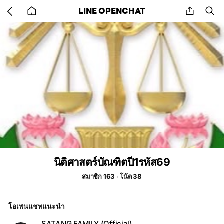
Go
share
se
LINE OPENCHAT
back
to
home
นิติศาสตร์บัณฑิตปี1รหัส69
สมาชิก 163
โน้ต 38
โอเพนแชทแนะนำ
SATANG FAMILY (Official)