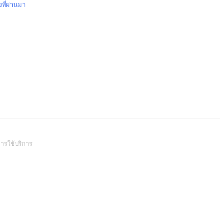
งที่ผ่านมา
(Open
ารใช้บริการ
in
a
new
window)