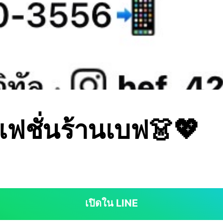
าแฟชั่นร้านเบฟ👗💖
เปิดใน LINE