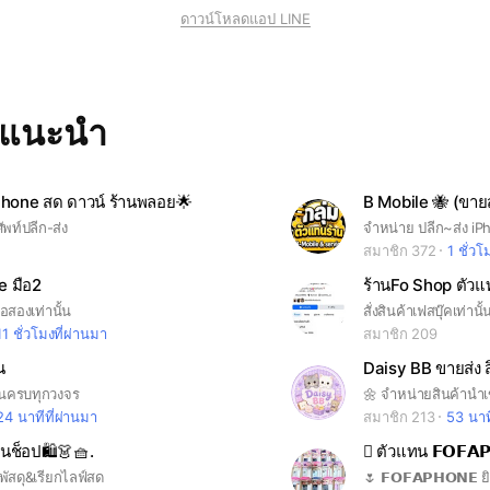
ดาวน์โหลดแอป LINE
ทแนะนำ
hone สด ดาวน์ ร้านพลอย🌟
B Mobile 🐝 (ขาย
พท์ปลีก-ส่ง
สมาชิก 372
1 ชั่วโ
e มือ2
ือสองเท่านั้น
11 ชั่วโมงที่ผ่านมา
สมาชิก 209
น
่นครบทุกวงจร
24 นาทีที่ผ่านมา
สมาชิก 213
53 นาท
นช็อป🛍️👗🧺.
 ตัวแทน 𝗙𝗢𝗙𝗔
ขพัสดุ&เรียกไลฟ์สด
🌷 𝗙𝗢𝗙𝗔𝗣𝗛𝗢𝗡𝗘 