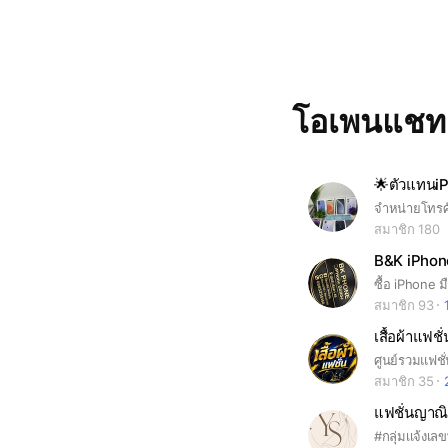
โอเพนแช
🌟ตัวแทนiP
จำหน่ายโทรศั
สมาชิก 180
B&K iPhon
ซื้อ iPhone ม
สมาชิก 93
เสื้อผ้าแฟชั่
ศูนย์รวมแฟชั
สมาชิก 35
แฟชั่นญาณิ
#กลุ่มเเจ้งเล