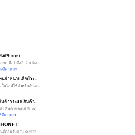
ส่งiPhone)
จำหน่าย ปลีก~ส่ง iPhone มือ1 มือ2 📱📱ติดต่อเราได้ตลอดเวลา #ไอโฟนมือหนึ่ง #iPhoneมือสอง #ขายไอโฟนราคาถูก #iPhoneสมุทรปราการ #iPhoneชลบุรี #iPhoneกรุงเทพปริมณฑล #iPhoneนัดรับ 062-4915566 คุณเฟิร์ส
มงที่ผ่านมา
ร้านFo Shop ตัวแทนจำหน่ายเสื้อผ้า+สบู่
สั่งสินค้าเฟสบุ๊คเท่านั้น ในไลน์ใช้สำหรับอัปเดตงาน🙏🏻🥰
Daisy BB ขายส่ง สินค้ากระแส สินค้านำเข้า
🌼 จำหน่ายสินค้านำเข้า สินค้ากระแส 🐰 สกุชชี่ / Art Toys / ของเล่น ของสะสม 🌼 ของฝาก ของใช้ ทุกประเภท 😷 แมส / ATK ยกลัง 🍫 ขนมนำเข้าจากต่างประเทศ 📌 เรทปลีก-ส่ง อัพเดทสินค้าทุกวัน 📌 รับตัวแทนจำหน่ายแบบไม่สต๊อก ฟรี
ีที่ผ่านมา
𝗛𝗢𝗡𝗘 
ยินดีต้อนรับค้าบ 🙏🏻💘