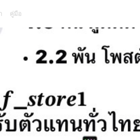
า
คู่มือ