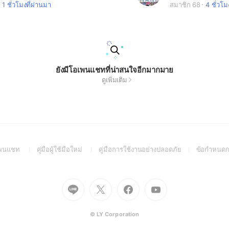
1 ชั่วโมงที่ผ่านมา
สมาชิก 68
4 ชั่วโม
ยังมีโอเพนแชทที่น่าสนใจอีกมากมาย
ดูเพิ่มเติม
(Open
(Open
(Open
อเพนแชท
คู่มือผู้ใช้มือใหม่
คู่มือการใช้งานอย่างปลอดภัย
ข้อกำหนดก
in
in
in
a
a
a
new
new
new
Go
Go
Go
Go
window)
window)
window)
to
to
to
to
Line
X
Facebook
Youtube
(Open
(Open
(Open
(Open
© LY Corporation
in
in
in
in