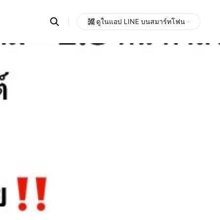
Search
ดูในแอป LINE บนสมาร์ทโฟน
OpenChats
Open
or
search
messages
area