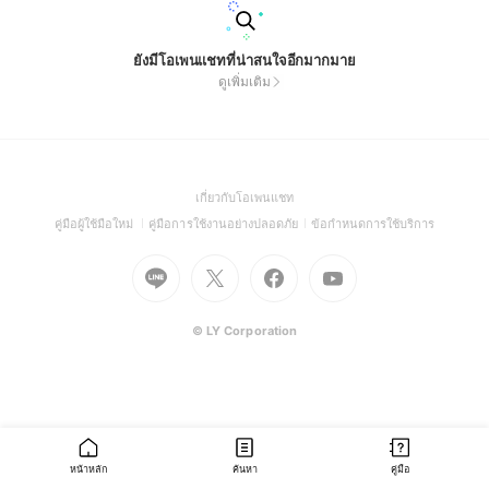
ยังมีโอเพนแชทที่น่าสนใจอีกมากมาย
ดูเพิ่มเติม
(Open
เกี่ยวกับโอเพนแชท
in
(Open
(Open
(Open
คู่มือผู้ใช้มือใหม่
คู่มือการใช้งานอย่างปลอดภัย
ข้อกำหนดการใช้บริการ
a
in
in
in
Go
Go
Go
new
Go
a
a
a
to
to
to
window)
to
new
new
new
Line
X
Facebook
Youtube
window)
window)
window)
(Open
(Open
(Open
(Open
© LY Corporation
in
in
in
in
a
a
a
a
new
new
new
new
window)
window)
window)
window)
หน้าหลัก
ค้นหา
คู่มือ