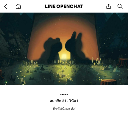
Go
share
se
LINE OPENCHAT
back
to
home
…..
สมาชิก 31
โน้ต 1
พี่รหัสน้องรหัส