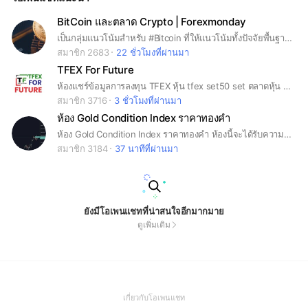
BitCoin และตลาด Crypto | Forexmonday
เป็นกลุ่มแนวโน้มสำหรับ #Bitcoin ที่ให้แนวโน้มทั้งปัจจัยพื้นฐานและทางเทคนิคในระยะสั้นและระยะกลางรวมทั้งระยะยาว #Forex #Forexmonday #BTC
สมาชิก 2683
22 ชั่วโมงที่ผ่านมา
TFEX For Future
ห้องแชร์ข้อมูลการลงทุน TFEX หุ้น tfex set50 set ตลาดหุ้น อนุพันธ์ blocktrade sbl shortsell ทีเฟก บล็อค stock
สมาชิก 3716
3 ชั่วโมงที่ผ่านมา
ห้อง Gold Condition lndex ราคาทองคำ
ห้อง Gold Condition lndex ราคาทองคำ ห้องนี้จะได้รับความรู้รวมทั้งแนวทิศทางของราคาทองคำในความสัมพันธ์ต่างๆที่จะให้ทราบว่าราคาทองคำกำลังเคลื่อนไหวในทิศทางสภาวะไหนซึ่งเป็นมุมมองที่ยังไม่เคยมีที่ใดมาก่อน
สมาชิก 3184
37 นาทีที่ผ่านมา
ยังมีโอเพนแชทที่น่าสนใจอีกมากมาย
ดูเพิ่มเติม
(Open
เกี่ยวกับโอเพนแชท