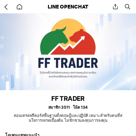
Go
share
se
LINE OPENCHAT
back
to
home
FF TRADER
สมาชิก 3511
โน้ต 134
สอนเทรดฟรีคอร์สพื้นฐานทั้งทฤษฎีและปฏิบัติ เหมาะสำหรับคนที่ส
นใจการเทรดเบื้องต้น ไม่ชักชวนลงทุนการลงทุน
โอเพนแชทแนะนำ