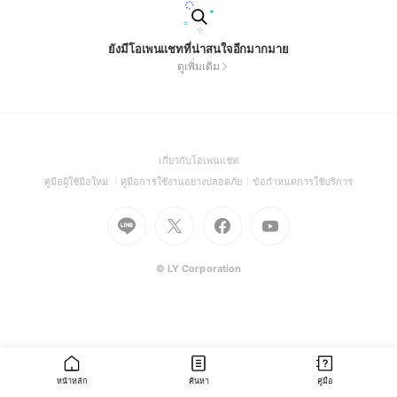
ยังมีโอเพนแชทที่น่าสนใจอีกมากมาย
ดูเพิ่มเติม
(Open
เกี่ยวกับโอเพนแชท
in
(Open
(Open
(Open
คู่มือผู้ใช้มือใหม่
คู่มือการใช้งานอย่างปลอดภัย
ข้อกำหนดการใช้บริการ
a
in
in
in
Go
Go
Go
new
Go
a
a
a
to
to
to
window)
to
new
new
new
Line
X
Facebook
Youtube
window)
window)
window)
(Open
(Open
(Open
(Open
© LY Corporation
in
in
in
in
a
a
a
a
new
new
new
new
window)
window)
window)
window)
หน้าหลัก
ค้นหา
คู่มือ