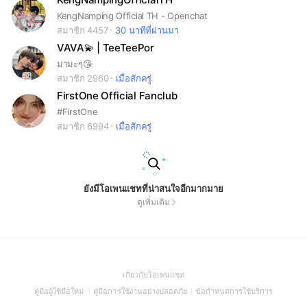
KengNamping Official TH - Openchat
สมาชิก 4457
30 นาทีที่ผ่านมา
VAVA💫 | TeeTeePor
มามะๆ😘
สมาชิก 2960
เมื่อสักครู่
FirstOne Official Fanclub
#FirstOne
สมาชิก 6994
เมื่อสักครู่
ยังมีโอเพนแชทที่น่าสนใจอีกมากมาย
ดูเพิ่มเติม
(Open
เกี่ยวกับโอเพนแชท
in
(Open
(Open
(Open
คู่มือผู้ใช้มือใหม่
คู่มือการใช้งานอย่างปลอดภัย
ข้อกำหนดการใช้บริการ
a
in
in
in