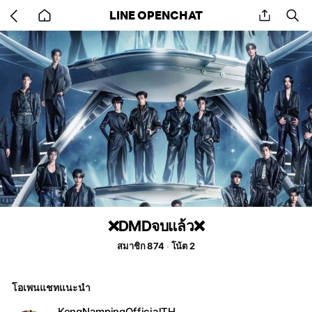
Go
share
se
LINE OPENCHAT
back
to
home
❌DMDจบแล้ว❌
สมาชิก 874
โน้ต 2
โอเพนแชทแนะนำ
KengNampingOfficialTH