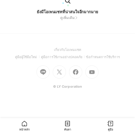
ยังมีโอเพนแชทที่น่าสนใจอีกมากมาย
ดูเพิ่มเติม
(Open
เกี่ยวกับโอเพนแชท
in
(Open
(Open
(Open
คู่มือผู้ใช้มือใหม่
คู่มือการใช้งานอย่างปลอดภัย
ข้อกำหนดการใช้บริการ
a
in
in
in
Go
Go
Go
new
Go
a
a
a
to
to
to
window)
to
new
new
new
Line
X
Facebook
Youtube
window)
window)
window)
(Open
(Open
(Open
(Open
© LY Corporation
in
in
in
in
a
a
a
a
new
new
new
new
window)
window)
window)
window)
หน้าหลัก
ค้นหา
คู่มือ