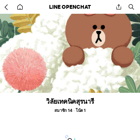
Go
share
se
LINE OPENCHAT
back
to
home
วิลัยเทคนิคสุรนารี
สมาชิก 14
โน้ต 1