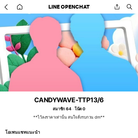
Go
share
se
LINE OPENCHAT
back
to
home
CANDYWAVE-TTP13/6
สมาชิก 64
โน้ต 0
**ไว้ลงราคาเท่านั้น สนใจสั่งรบกวน dm**
โอเพนแชทแนะนำ