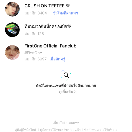
CRUSH ON TEETEE 💜
สมาชิก 3404
1 ชั่วโมงที่ผ่านมา
ทีมหมวกกันน็อคของป๋อ💚
สมาชิก 125
FirstOne Official Fanclub
#FirstOne
สมาชิก 6997
เมื่อสักครู่
ยังมีโอเพนแชทที่น่าสนใจอีกมากมาย
ดูเพิ่มเติม
(Open
เกี่ยวกับโอเพนแชท
in
(Open
(Open
(Open
คู่มือผู้ใช้มือใหม่
คู่มือการใช้งานอย่างปลอดภัย
ข้อกำหนดการใช้บริการ